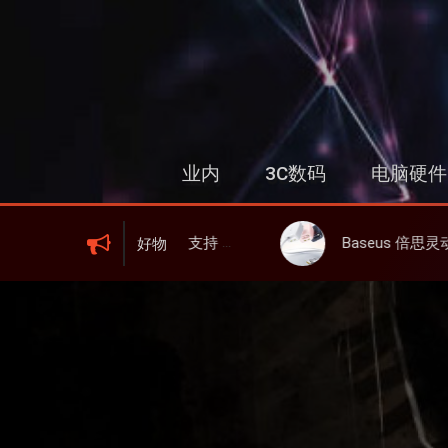
跳
过
内
容
业内
3C数码
电脑硬件
I 6、屏显、6000mAh 电池、峰值下行2.0Gbps
Baseus 倍思灵动充伸缩线充电器 67W 3C，超耐用可伸缩线、
好物