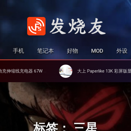
发烧友
手机
笔记本
好物
MOD
外设
氮化镓、3C多设备同时充
大上 Paperlike 13K 彩屏版显示屏，13.3英寸高刷彩色墨水屏
标签：
三星