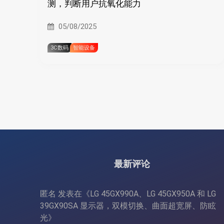
测，判断用户抗氧化能力
05/08/2025
3C数码
智能设备
最新评论
匿名
发表在《
LG 45GX990A、LG 45GX950A 和 LG
39GX90SA 显示器，双模切换、曲面超宽屏、防眩
光
》