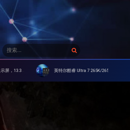
搜
搜
索
索
：
英特尔酷睿 Ultra 7 265K/265KF 官降100美元促销，快和酷睿 Ultra 5 差不多了