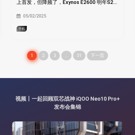
上首发，但降频了，Exynos E2600 明年S26
上首发、2nm工艺
05/02/2025
手机
文
1
2
3
…
31
下一页
章
分
页
视频丨一起回顾双芯战神 iQOO Neo10 Pro+
发布会集锦
视
频