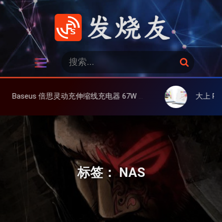
跳
过
内
容
发烧友
搜
搜
索
索
：
伸缩线充电器 67W 3C，超耐用可伸缩线、氮化镓、3C多设备同时充
大上 Paperlike 13K 彩屏版
标签：
NAS