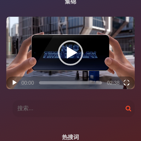
集锦
视
频
播
放
器
00:00
02:38
搜
搜
索
索
：
热搜词