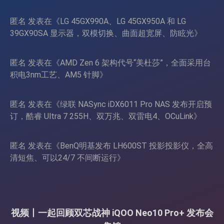
页
匿名
发表在《
LG 45GX990A、LG 45GX950A 和 LG
39GX90SA 显示器，双模切换、曲面超宽屏、防眩光
》
匿名
发表在《
AMD Zen 6 架构代号“美杜莎”，全面采用台
积电3nm工艺、AM5 针脚
》
匿名
发表在《
绿联 NASync iDX6011 Pro NAS 发布开启预
订，酷睿 Ultra 7 255H、双万兆、双雷电4、OCuLink
》
匿名
发表在《
BenQ明基发布 LH600ST 投影投影仪，全高
清短焦、可以24/7 不间断运行
》
视频丨一起回顾双芯战神 iQOO Neo10 Pro+ 发布会