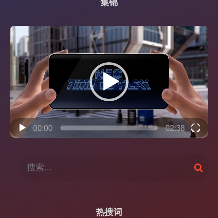
集锦
视
频
播
放
器
00:00
02:38
搜
搜
索
索
：
热搜词