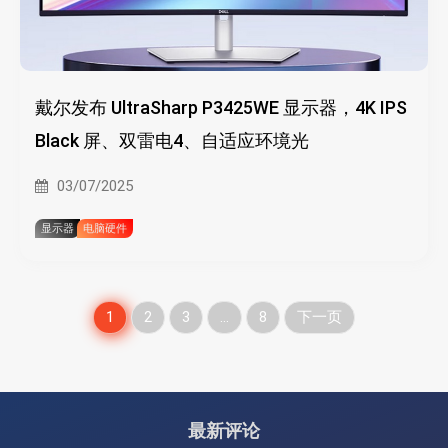
戴尔发布 UltraSharp P3425WE 显示器，4K IPS
Black 屏、双雷电4、自适应环境光
03/07/2025
显示器
电脑硬件
文
1
2
3
…
8
下一页
章
分
最新评论