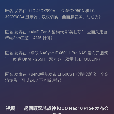
页
匿名
发表在《
LG 45GX990A、LG 45GX950A 和 LG
39GX90SA 显示器，双模切换、曲面超宽屏、防眩光
》
匿名
发表在《
AMD Zen 6 架构代号“美杜莎”，全面采用台
积电3nm工艺、AM5 针脚
》
匿名
发表在《
绿联 NASync iDX6011 Pro NAS 发布开启预
订，酷睿 Ultra 7 255H、双万兆、双雷电4、OCuLink
》
匿名
发表在《
BenQ明基发布 LH600ST 投影投影仪，全高
清短焦、可以24/7 不间断运行
》
视频丨一起回顾双芯战神 iQOO Neo10 Pro+ 发布会