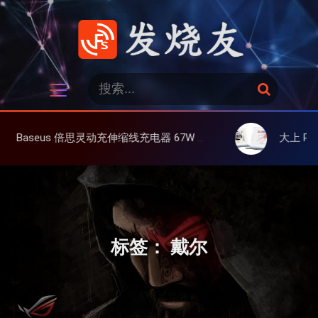
跳
过
内
容
发烧友
搜
搜
索
索
：
缩线充电器 67W 3C，超耐用可伸缩线、氮化镓、3C多设备同时充
大上 Paperlike 13K 彩屏版显
标签：
戴尔