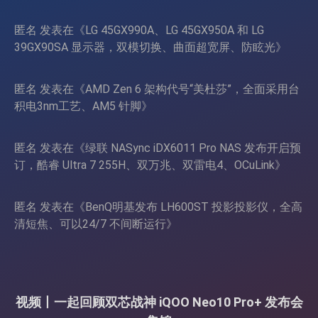
页
匿名
发表在《
LG 45GX990A、LG 45GX950A 和 LG
39GX90SA 显示器，双模切换、曲面超宽屏、防眩光
》
匿名
发表在《
AMD Zen 6 架构代号“美杜莎”，全面采用台
积电3nm工艺、AM5 针脚
》
匿名
发表在《
绿联 NASync iDX6011 Pro NAS 发布开启预
订，酷睿 Ultra 7 255H、双万兆、双雷电4、OCuLink
》
匿名
发表在《
BenQ明基发布 LH600ST 投影投影仪，全高
清短焦、可以24/7 不间断运行
》
视频丨一起回顾双芯战神 iQOO Neo10 Pro+ 发布会