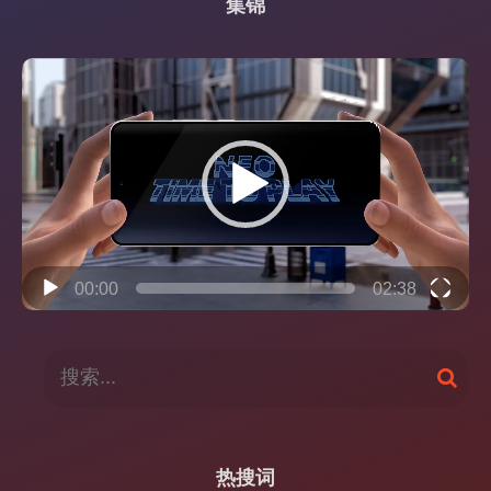
集锦
视
频
播
放
器
00:00
02:38
搜
搜
索
索
：
热搜词