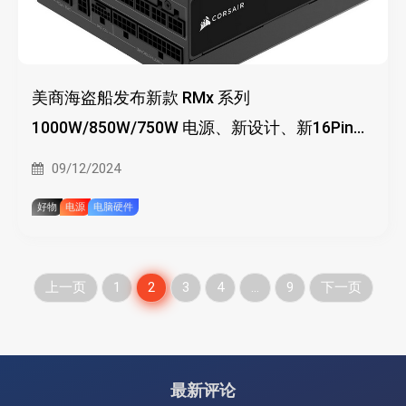
美商海盗船发布新款 RMx 系列
1000W/850W/750W 电源、新设计、新16Pin供
电、金牌效能
09/12/2024
好物
电源
电脑硬件
文
上一页
1
2
3
4
…
9
下一页
章
分
最新评论