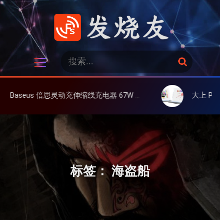
跳
过
内
容
发烧友
搜
搜
索
索
：
伸缩线充电器 67W 3C，超耐用可伸缩线、氮化镓、3C多设备同时充
大上 Paperlike 13K 彩屏版显
标签：
海盗船