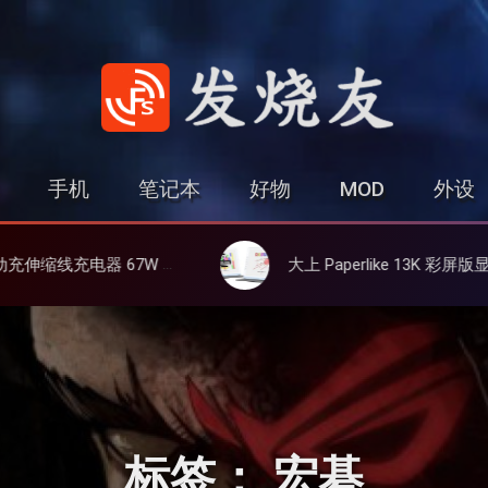
发烧友
手机
笔记本
好物
MOD
外设
氮化镓、3C多设备同时充
大上 Paperlike 13K 彩屏版显示屏，13.3英寸高刷彩色墨水屏
标签：
宏碁