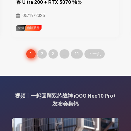
睿 Ultra 200 + RTX 5070 独显
05/19/2025
整机
电脑硬件
文
1
2
3
…
11
下一页
章
分
页
视频丨一起回顾双芯战神 iQOO Neo10 Pro+
发布会集锦
视
频