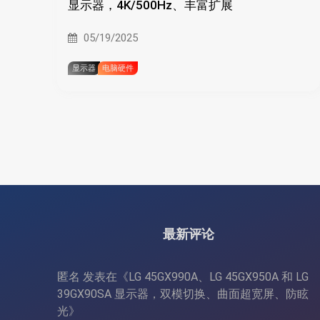
显示器，4K/500Hz、丰富扩展
05/19/2025
显示器
电脑硬件
最新评论
匿名
发表在《
LG 45GX990A、LG 45GX950A 和 LG
39GX90SA 显示器，双模切换、曲面超宽屏、防眩
光
》