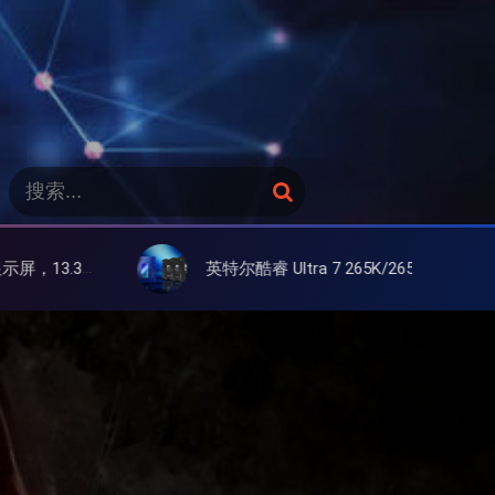
搜
搜
索
索
：
英特尔酷睿 Ultra 7 265K/265KF 官降100美元促销，快和酷睿 Ultra 5 差不多了