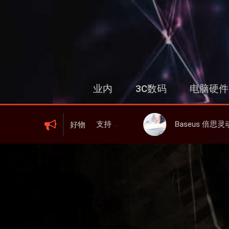
跳
过
内
容
业内
3C数码
电脑硬件
I 6、屏显、6000mAh 电池、峰值下行2.0Gbps
Baseus 倍思灵动充伸缩线充电器 67W 3C，超耐用可伸缩线、
好物