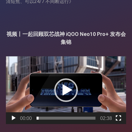
清短焦、可以24/7 不间断运行
》
视频丨一起回顾双芯战神 iQOO Neo10 Pro+ 发布会
集锦
视
频
播
放
器
00:00
02:38