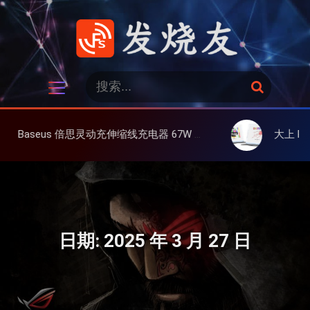
跳
过
内
容
发烧友
搜
搜
索
索
：
灵动充伸缩线充电器 67W 3C，超耐用可伸缩线、氮化镓、3C多设备同时充
大上 Paperlike 13K 彩
日期:
2025 年 3 月 27 日