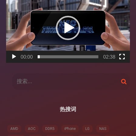
频
播
放
器
00:00
02:38
搜
搜
索
索
：
热搜词
AMD
AOC
DDR5
iPhone
LG
NAS