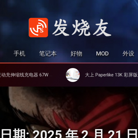
发烧友
手机
笔记本
好物
MOD
外设
线、氮化镓、3C多设备同时充
大上 Paperlike 13K 彩屏版显示屏，13.3英寸高刷彩色墨水
日期:
2025 年 2 月 21 