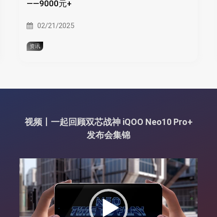
——9000元+
02/21/2025
资讯
视频丨一起回顾双芯战神 iQOO Neo10 Pro+
发布会集锦
视
频
播
放
器