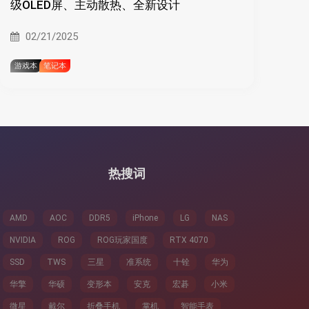
级OLED屏、主动散热、全新设计
02/21/2025
游戏本
笔记本
热搜词
AMD
AOC
DDR5
iPhone
LG
NAS
NVIDIA
ROG
ROG玩家国度
RTX 4070
SSD
TWS
三星
准系统
十铨
华为
华擎
华硕
变形本
安克
宏碁
小米
微星
戴尔
折叠手机
掌机
智能手表