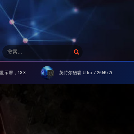
搜
搜
索
索
：
屏
英特尔酷睿 Ultra 7 265K/265KF 官降100美元促销，快和酷睿 Ultra 5 差不多了
日