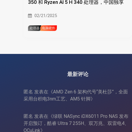
350 和 Ryzen AI 5 H 340 处理器，中国独享
02/21/2025
处理器
电脑硬件
最新评论
匿名
发表在《
AMD Zen 6 架构代号“美杜莎”，全面
采用台积电3nm工艺、AM5 针脚
》
匿名
发表在《
绿联 NASync iDX6011 Pro NAS 发布
开启预订，酷睿 Ultra 7 255H、双万兆、双雷电4、
OCuLink
》