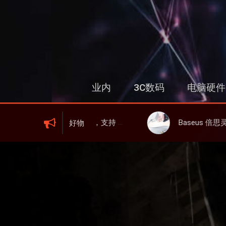
跳
过
内
容
业内
3C数码
电脑硬件
WIFI 6、屏显、6000mAh 电池、峰值下行2.0Gbps
Baseus 倍思灵动充伸缩线充电器 67W 3C，超耐用可伸缩
好物