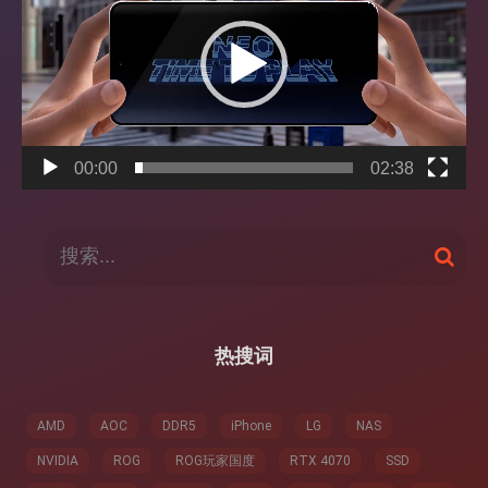
播
放
器
00:00
02:38
搜
搜
索
索
：
热搜词
AMD
AOC
DDR5
iPhone
LG
NAS
NVIDIA
ROG
ROG玩家国度
RTX 4070
SSD