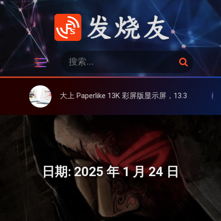
跳
过
内
容
发烧友
搜
搜
索
索
：
大上 Paperlike 13K 彩屏版显示屏，13.3英寸高刷彩色墨水屏
英特尔酷睿 Ult
日期:
2025 年 1 月 24 日