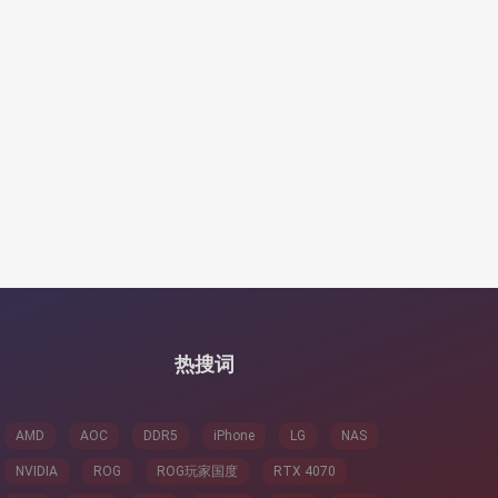
热搜词
AMD
AOC
DDR5
iPhone
LG
NAS
NVIDIA
ROG
ROG玩家国度
RTX 4070