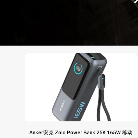
Anker安克 Zolo Power Bank 25K 165W 移动