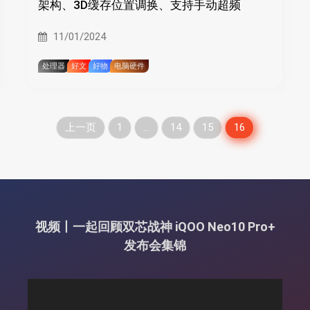
架构、3D缓存位置调换、支持手动超频
11/01/2024
处理器
好文
好物
电脑硬件
文
上一页
1
…
14
15
16
章
分
页
视频丨一起回顾双芯战神 iQOO Neo10 Pro+
发布会集锦
视
频