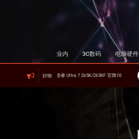
跳
过
内
容
业内
3C数码
电脑硬件
英特尔酷睿 Ultra 7 265K/265KF 官降100美元促销，快和酷睿 Ultra 5 差不多了
联想 Y
好物