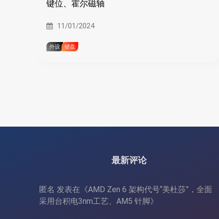
键位、霍尔磁轴
11/01/2024
外设
键盘
最新评论
匿名
发表在《
AMD Zen 6 架构代号“美杜莎”，全面
采用台积电3nm工艺、AM5 针脚
》