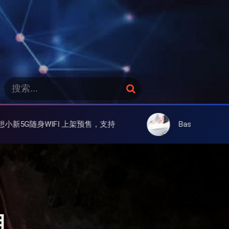
搜
搜
索
索
：
 WIFI 6、屏显、6000mAh 电池、峰值下行2.0Gbps
Baseus 倍思灵动充伸缩线充电器 67W 3C，超耐用可伸
月