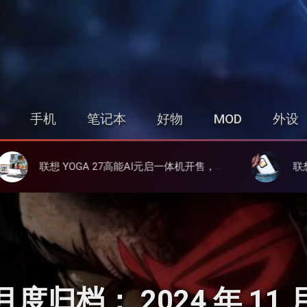
发烧友
手机
笔记本
好物
MOD
外设
OGA 27高能AI元启一体机开售，27英寸2.5K 高刷屏、酷睿Ultra 9 285H/可选RTX 4050 独显
联想小新5G随身WIFI 上架预售，支持
月度归档：
2024 年 11 