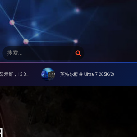
搜
搜
索
索
：
色墨水屏
英特尔酷睿 Ultra 7 265K/265KF 官降100美元促销，快和酷睿 Ultra 5 差不多了
日