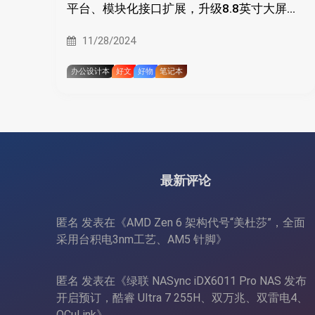
平台、模块化接口扩展，升级8.8英寸大屏、
内存储存翻倍，能外接显卡
11/28/2024
办公设计本
好文
好物
笔记本
最新评论
匿名
发表在《
AMD Zen 6 架构代号“美杜莎”，全面
采用台积电3nm工艺、AM5 针脚
》
匿名
发表在《
绿联 NASync iDX6011 Pro NAS 发布
开启预订，酷睿 Ultra 7 255H、双万兆、双雷电4、
OCuLink
》