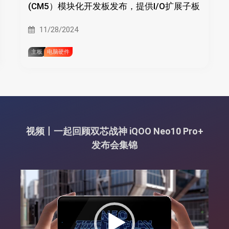
(CM5）模块化开发板发布，提供I/O扩展子板
11/28/2024
主板
电脑硬件
视频丨一起回顾双芯战神 iQOO Neo10 Pro+
发布会集锦
视
频
播
放
器