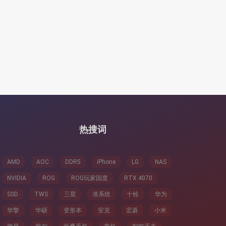
热搜词
AMD
AOC
DDR5
iPhone
LG
NAS
NVIDIA
ROG
ROG玩家国度
RTX 4070
SSD
TWS
三星
准系统
十铨
华为
华擎
华硕
变形本
安克
宏碁
小米