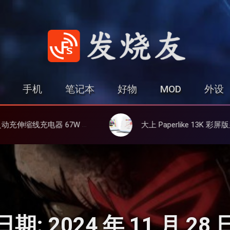
发烧友
手机
笔记本
好物
MOD
外设
耐用可伸缩线、氮化镓、3C多设备同时充
大上 Paperlike 13K 彩屏版显示屏，13.3英寸高刷彩
日期:
2024 年 11 月 28 