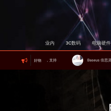
跳
过
内
容
业内
3C数码
电脑硬件
售，支持 WIFI 6、屏显、6000mAh 电池、峰值下行2.0Gbps
Baseus 倍思灵动充伸缩线充电器 67W 3C，超
好物