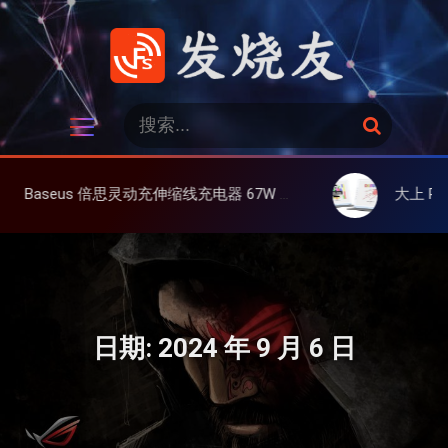
跳
过
内
容
发烧友
搜
搜
索
索
：
动充伸缩线充电器 67W 3C，超耐用可伸缩线、氮化镓、3C多设备同时充
大上 Paperlike 13K 彩屏
日期:
2024 年 9 月 6 日