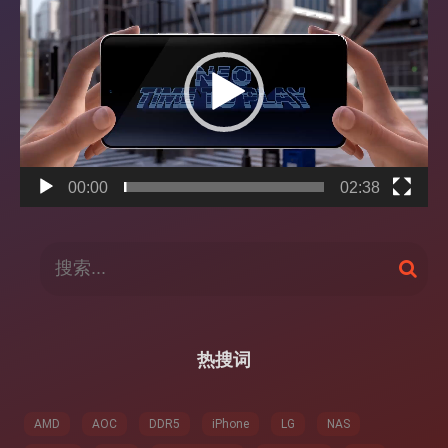
频
播
放
器
00:00
02:38
搜
搜
索
索
：
热搜词
AMD
AOC
DDR5
iPhone
LG
NAS