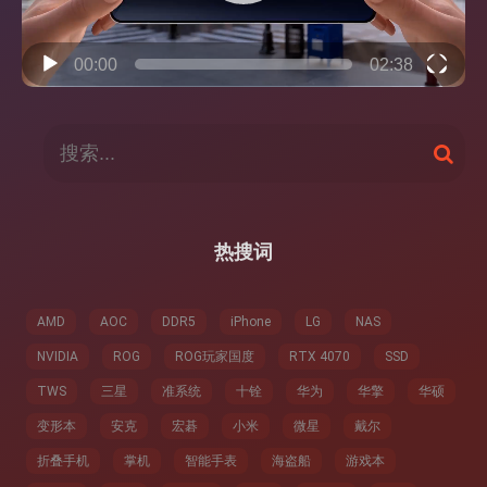
00:00
02:38
搜
搜
索
索
：
热搜词
AMD
AOC
DDR5
iPhone
LG
NAS
NVIDIA
ROG
ROG玩家国度
RTX 4070
SSD
TWS
三星
准系统
十铨
华为
华擎
华硕
变形本
安克
宏碁
小米
微星
戴尔
折叠手机
掌机
智能手表
海盗船
游戏本