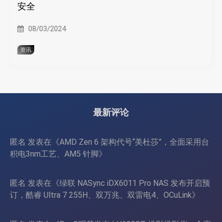
安全
08/03/2024
资讯
最新评论
匿名
发表在《
AMD Zen 6 架构代号“美杜莎”，全面采用台
积电3nm工艺、AM5 针脚
》
匿名
发表在《
绿联 NASync iDX6011 Pro NAS 发布开启预
订，酷睿 Ultra 7 255H、双万兆、双雷电4、OCuLink
》