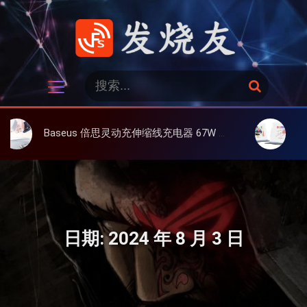
跳
过
内
容
发烧友
搜
搜
索
索
：
Baseus 倍思灵动充伸缩线充电器 67W 3C，超耐用可伸缩线、氮化镓、3C多设备同时充
大上 Paperli
日期:
2024 年 8 月 3 日