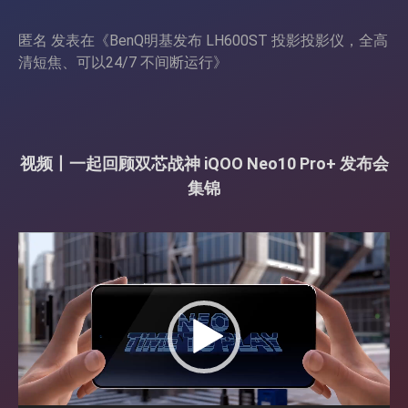
匿名
发表在《
BenQ明基发布 LH600ST 投影投影仪，全高
清短焦、可以24/7 不间断运行
》
视频丨一起回顾双芯战神 iQOO Neo10 Pro+ 发布会
集锦
视
频
播
放
器