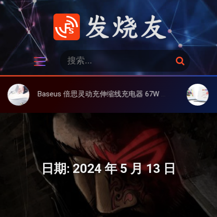
跳
过
内
容
发烧友
搜
搜
索
索
：
Baseus 倍思灵动充伸缩线充电器 67W 3C，超耐用可伸缩线、氮化镓、3C多设备同时充
大上 Pape
日期:
2024 年 5 月 13 日