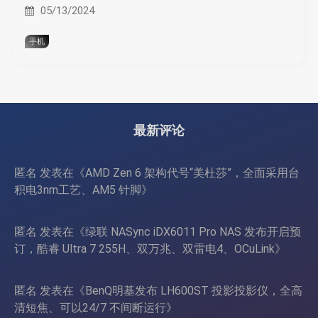
05/13/2024
手机
最新评论
匿名
发表在《
AMD Zen 6 架构代号“美杜莎”，全面采用台
积电3nm工艺、AM5 针脚
》
匿名
发表在《
绿联 NASync iDX6011 Pro NAS 发布开启预
订，酷睿 Ultra 7 255H、双万兆、双雷电4、OCuLink
》
匿名
发表在《
BenQ明基发布 LH600ST 投影投影仪，全高
清短焦、可以24/7 不间断运行
》