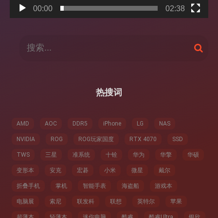
00:00
02:38
搜
搜
索
索
：
热搜词
AMD
AOC
DDR5
iPhone
LG
NAS
NVIDIA
ROG
ROG玩家国度
RTX 4070
SSD
TWS
三星
准系统
十铨
华为
华擎
华硕
变形本
安克
宏碁
小米
微星
戴尔
折叠手机
掌机
智能手表
海盗船
游戏本
电脑展
索尼
联发科
联想
英特尔
苹果
超薄本
轻薄本
迷你电脑
酷睿
酷睿Ultra
银欣