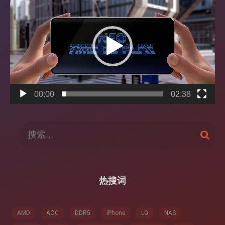
频
播
放
器
00:00
02:38
搜
搜
索
索
：
热搜词
AMD
AOC
DDR5
iPhone
LG
NAS