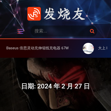
跳
过
内
容
发烧友
搜
搜
索
索
：
缩线充电器 67W 3C，超耐用可伸缩线、氮化镓、3C多设备同时充
大上 Paperlike 13K 彩屏版显示
日期:
2024 年 2 月 27 日