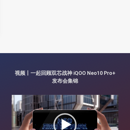
视频丨一起回顾双芯战神 iQOO Neo10 Pro+
发布会集锦
视
频
播
放
器