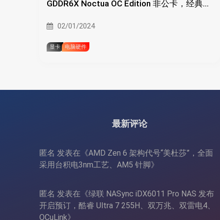
GDDR6X Noctua OC Edition 非公卡，经典风
扇、并强化散热器
02/01/2024
显卡
电脑硬件
最新评论
匿名
发表在《
AMD Zen 6 架构代号“美杜莎”，全面
采用台积电3nm工艺、AM5 针脚
》
匿名
发表在《
绿联 NASync iDX6011 Pro NAS 发布
开启预订，酷睿 Ultra 7 255H、双万兆、双雷电4、
OCuLink
》