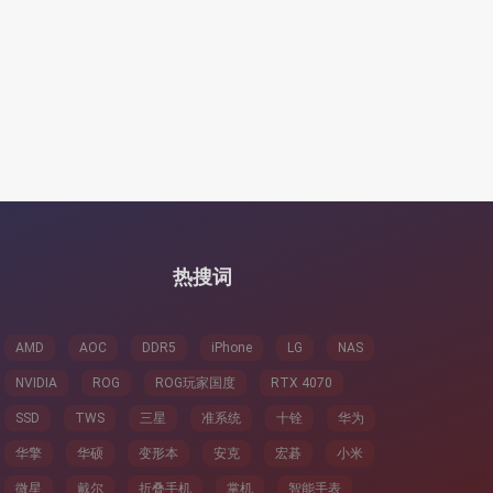
热搜词
AMD
AOC
DDR5
iPhone
LG
NAS
NVIDIA
ROG
ROG玩家国度
RTX 4070
SSD
TWS
三星
准系统
十铨
华为
华擎
华硕
变形本
安克
宏碁
小米
微星
戴尔
折叠手机
掌机
智能手表