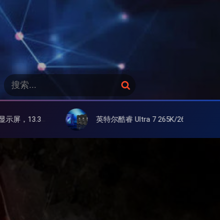
搜
搜
索
索
：
屏
英特尔酷睿 Ultra 7 265K/265KF 官降100美元促销，快和酷睿 Ultra 5 差不多了