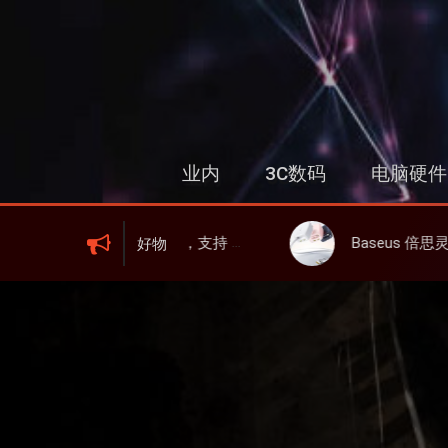
跳
过
内
容
业内
3C数码
电脑硬件
WIFI 6、屏显、6000mAh 电池、峰值下行2.0Gbps
Baseus 倍思灵动充伸缩线充电器 67W 3C，超耐用可伸缩
好物