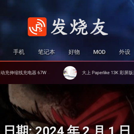
发烧友
手机
笔记本
好物
MOD
外设
线、氮化镓、3C多设备同时充
大上 Paperlike 13K 彩屏版显示屏，13.3英寸高刷彩色墨水
日期:
2024 年 2 月 1 日