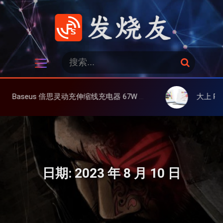
跳
过
内
容
发烧友
搜
搜
索
索
：
伸缩线充电器 67W 3C，超耐用可伸缩线、氮化镓、3C多设备同时充
大上 Paperlike 13K 彩屏版
日期:
2023 年 8 月 10 日