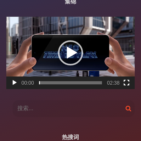
集锦
视
频
播
放
器
00:00
02:38
搜
搜
索
索
：
热搜词