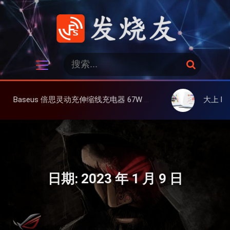
跳
过
内
容
发烧友
搜
搜
索
索
：
伸缩线充电器 67W 3C，超耐用可伸缩线、氮化镓、3C多设备同时充
大上 Paperlike 13K 彩屏版
日期:
2023 年 1 月 9 日