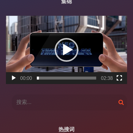
集锦
视
频
播
放
器
00:00
02:38
搜
搜
索
索
：
热搜词