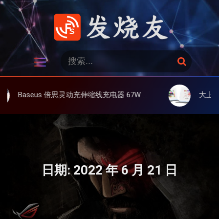
跳
过
内
容
发烧友
搜
搜
索
索
：
s 倍思灵动充伸缩线充电器 67W 3C，超耐用可伸缩线、氮化镓、3C多设备同时充
大上 Paperlike 13
日期:
2022 年 6 月 21 日