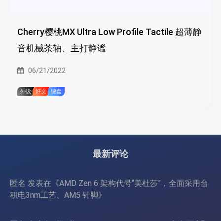
Cherry樱桃MX Ultra Low Profile Tactile 超薄静
音机械茶轴、主打静谧
06/21/2022
外设
好文
键盘
最新评论
匿名
发表在《
AMD Zen 6 架构代号“美杜莎”，全面采用台
积电3nm工艺、AM5 针脚
》