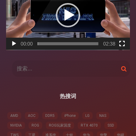
放
器
00:00
02:38
搜
搜
索
索
：
热搜词
AMD
AOC
DDR5
iPhone
LG
NAS
NVIDIA
ROG
ROG玩家国度
RTX 4070
SSD
TWS
三星
准系统
十铨
华为
华擎
华硕