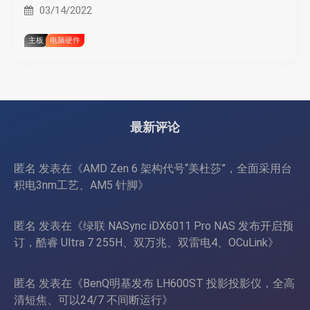
03/14/2022
主板
电脑硬件
最新评论
匿名
发表在《
AMD Zen 6 架构代号“美杜莎”，全面采用台
积电3nm工艺、AM5 针脚
》
匿名
发表在《
绿联 NASync iDX6011 Pro NAS 发布开启预
订，酷睿 Ultra 7 255H、双万兆、双雷电4、OCuLink
》
匿名
发表在《
BenQ明基发布 LH600ST 投影投影仪，全高
清短焦、可以24/7 不间断运行
》