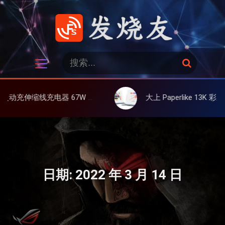
跳
过
内
容
发烧友
搜
搜
索
索
：
 3C，超耐用可伸缩线、氮化镓、3C多设备同时充
大上 Paperlike 13K 彩屏版显示屏，13.3英
日期:
2022 年 3 月 14 日