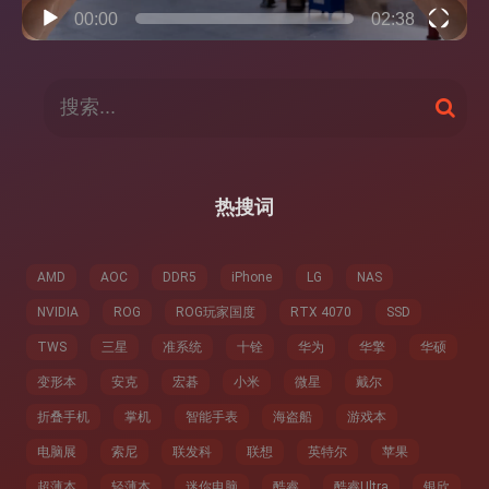
00:00
02:38
搜
搜
索
索
：
热搜词
AMD
AOC
DDR5
iPhone
LG
NAS
NVIDIA
ROG
ROG玩家国度
RTX 4070
SSD
TWS
三星
准系统
十铨
华为
华擎
华硕
变形本
安克
宏碁
小米
微星
戴尔
折叠手机
掌机
智能手表
海盗船
游戏本
电脑展
索尼
联发科
联想
英特尔
苹果
超薄本
轻薄本
迷你电脑
酷睿
酷睿Ultra
银欣