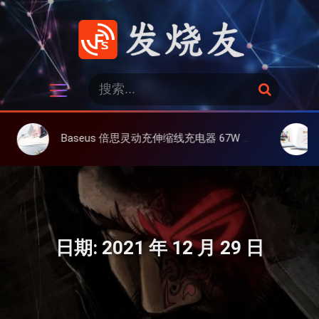
跳
过
内
容
发烧友
搜
搜
索
索
：
Baseus 倍思灵动充伸缩线充电器 67W 3C，超耐用可伸缩线、氮化镓、3C多设备同时充
大上 Pa
日期:
2021 年 12 月 29 日