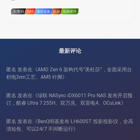
3C数码
NAS
储存设备
机箱
电脑硬件
最新评论
匿名
发表在《
AMD Zen 6 架构代号“美杜莎”，全面采用台
积电3nm工艺、AM5 针脚
》
匿名
发表在《
绿联 NASync iDX6011 Pro NAS 发布开启预
订，酷睿 Ultra 7 255H、双万兆、双雷电4、OCuLink
》
匿名
发表在《
BenQ明基发布 LH600ST 投影投影仪，全高
清短焦、可以24/7 不间断运行
》