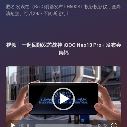
匿名
发表在《
BenQ明基发布 LH600ST 投影投影仪，全高
清短焦、可以24/7 不间断运行
》
视频丨一起回顾双芯战神 iQOO Neo10 Pro+ 发布会
集锦
视
频
播
放
器
00:00
02:38