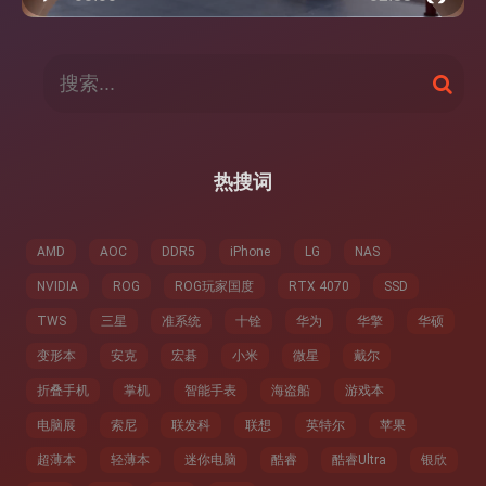
搜
搜
索
索
：
热搜词
AMD
AOC
DDR5
iPhone
LG
NAS
NVIDIA
ROG
ROG玩家国度
RTX 4070
SSD
TWS
三星
准系统
十铨
华为
华擎
华硕
变形本
安克
宏碁
小米
微星
戴尔
折叠手机
掌机
智能手表
海盗船
游戏本
电脑展
索尼
联发科
联想
英特尔
苹果
超薄本
轻薄本
迷你电脑
酷睿
酷睿Ultra
银欣