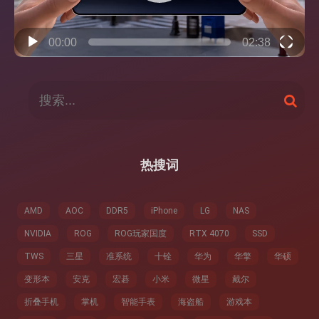
00:00
02:38
搜
搜
索
索
：
热搜词
AMD
AOC
DDR5
iPhone
LG
NAS
NVIDIA
ROG
ROG玩家国度
RTX 4070
SSD
TWS
三星
准系统
十铨
华为
华擎
华硕
变形本
安克
宏碁
小米
微星
戴尔
折叠手机
掌机
智能手表
海盗船
游戏本