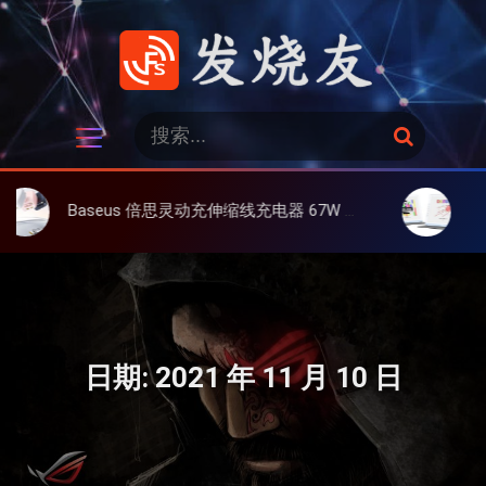
跳
过
内
容
发烧友
搜
搜
索
索
：
Baseus 倍思灵动充伸缩线充电器 67W 3C，超耐用可伸缩线、氮化镓、3C多设备同时充
大上 Paperlik
日期:
2021 年 11 月 10 日