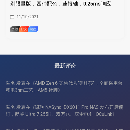
别限量版，四种配色，速银轴，0.25ms响应
11/10/2021
外设
好文
键盘
最新评论
匿名
发表在《
AMD Zen 6 架构代号“美杜莎”，全面采用台
积电3nm工艺、AM5 针脚
》
匿名
发表在《
绿联 NASync iDX6011 Pro NAS 发布开启预
订，酷睿 Ultra 7 255H、双万兆、双雷电4、OCuLink
》