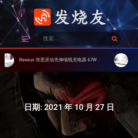
跳
过
内
容
发烧友
搜
搜
索
索
：
aseus 倍思灵动充伸缩线充电器 67W 3C，超耐用可伸缩线、氮化镓、3C多设备同时充
大上 Paperlike
日期:
2021 年 10 月 27 日