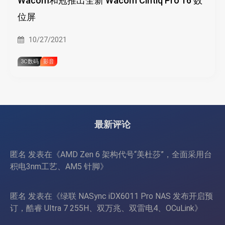
Wacom和冠推出全新 Wacom Cintiq Pro 16 数
位屏
10/27/2021
3C数码
影音
最新评论
匿名
发表在《
AMD Zen 6 架构代号“美杜莎”，全面采用台
积电3nm工艺、AM5 针脚
》
匿名
发表在《
绿联 NASync iDX6011 Pro NAS 发布开启预
订，酷睿 Ultra 7 255H、双万兆、双雷电4、OCuLink
》