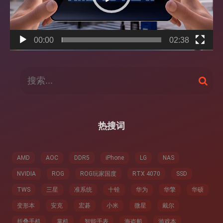
00:00
02:38
搜
搜
索
索
：
热搜词
AMD
AOC
DDR5
iPhone
LG
NAS
NVIDIA
ROG
ROG玩家国度
RTX 4070
SSD
TWS
三星
准系统
十铨
华为
华擎
华硕
变形本
安克
宏碁
小米
微星
戴尔
折叠手机
掌机
智能手表
海盗船
游戏本