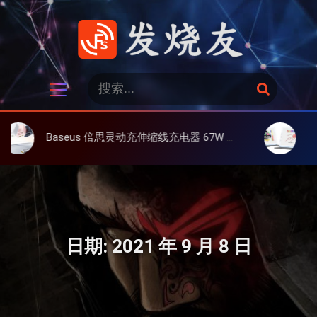
跳
过
内
容
发烧友
搜
搜
索
索
：
Baseus 倍思灵动充伸缩线充电器 67W 3C，超耐用可伸缩线、氮化镓、3C多设备同时充
大上 Paperlik
日期:
2021 年 9 月 8 日