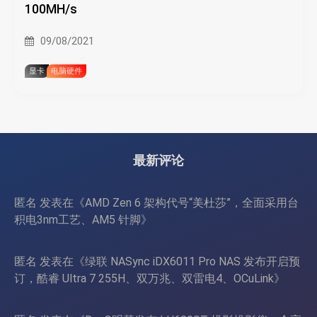
100MH/s
09/08/2021
显卡
电脑硬件
最新评论
匿名
发表在《
AMD Zen 6 架构代号“美杜莎”，全面采用台
积电3nm工艺、AM5 针脚
》
匿名
发表在《
绿联 NASync iDX6011 Pro NAS 发布开启预
订，酷睿 Ultra 7 255H、双万兆、双雷电4、OCuLink
》