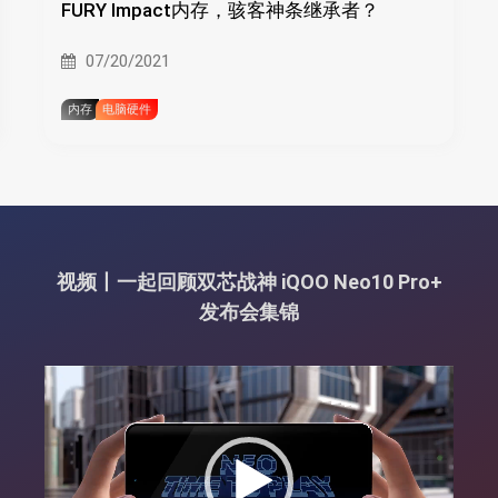
FURY Impact内存，骇客神条继承者？
07/20/2021
内存
电脑硬件
视频丨一起回顾双芯战神 iQOO Neo10 Pro+
发布会集锦
视
频
播
放
器