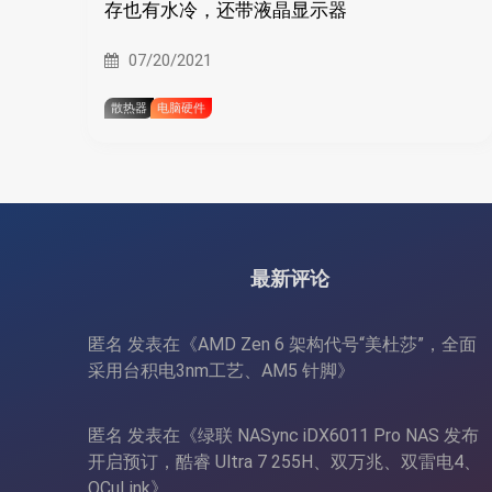
存也有水冷，还带液晶显示器
07/20/2021
散热器
电脑硬件
最新评论
匿名
发表在《
AMD Zen 6 架构代号“美杜莎”，全面
采用台积电3nm工艺、AM5 针脚
》
匿名
发表在《
绿联 NASync iDX6011 Pro NAS 发布
开启预订，酷睿 Ultra 7 255H、双万兆、双雷电4、
OCuLink
》