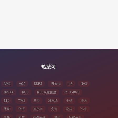
热搜词
AMD
AOC
DDR5
iPhone
LG
NAS
NVIDIA
ROG
ROG玩家国度
RTX 4070
SSD
TWS
三星
准系统
十铨
华为
华擎
华硕
变形本
安克
宏碁
小米
微星
戴尔
折叠手机
掌机
智能手表