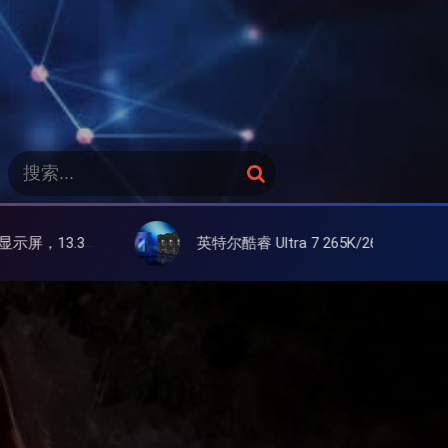
搜
搜
索
索
：
水屏
英特尔酷睿 Ultra 7 265K/265KF 官降100美元促销，快和酷睿 Ultra 5 差不多了
日