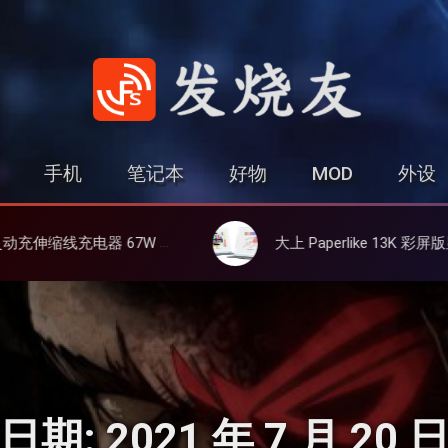
发烧友
手机
笔记本
好物
MOD
外设
伸缩线、氮化镓、3C多设备同时充
大上 Paperlike 13K 彩屏版显示屏，13.3英寸高刷彩色墨
日期:
2021 年 7 月 20 