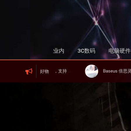
跳
过
内
容
业内
3C数码
电脑硬件
持 WIFI 6、屏显、6000mAh 电池、峰值下行2.0Gbps
Baseus 倍思灵动充伸缩线充电器 67W 3C，超耐用可
好物