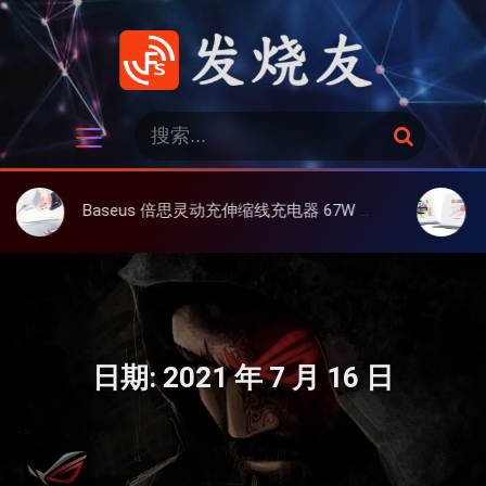
跳
过
内
容
发烧友
搜
搜
索
索
：
Baseus 倍思灵动充伸缩线充电器 67W 3C，超耐用可伸缩线、氮化镓、3C多设备同时充
大上 Paper
日期:
2021 年 7 月 16 日