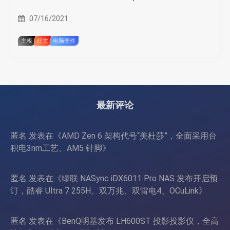
07/16/2021
主板
好文
电脑硬件
最新评论
匿名
发表在《
AMD Zen 6 架构代号“美杜莎”，全面采用台
积电3nm工艺、AM5 针脚
》
匿名
发表在《
绿联 NASync iDX6011 Pro NAS 发布开启预
订，酷睿 Ultra 7 255H、双万兆、双雷电4、OCuLink
》
匿名
发表在《
BenQ明基发布 LH600ST 投影投影仪，全高