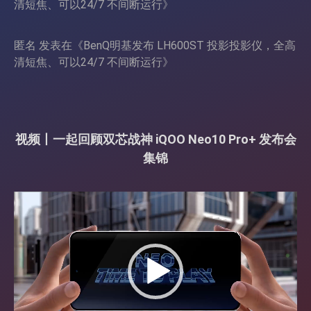
清短焦、可以24/7 不间断运行
》
匿名
发表在《
BenQ明基发布 LH600ST 投影投影仪，全高
清短焦、可以24/7 不间断运行
》
视频丨一起回顾双芯战神 iQOO Neo10 Pro+ 发布会
集锦
视
频
播
放
器