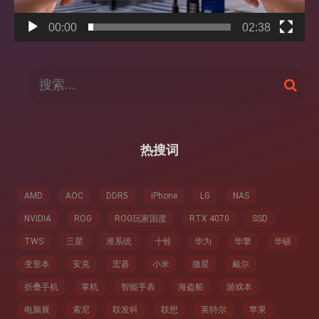
00:00
02:38
搜
搜
索
索
：
热搜词
AMD
AOC
DDR5
iPhone
LG
NAS
NVIDIA
ROG
ROG玩家国度
RTX 4070
SSD
TWS
三星
准系统
十铨
华为
华擎
华硕
变形本
安克
宏碁
小米
微星
戴尔
折叠手机
掌机
智能手表
海盗船
游戏本
电脑展
索尼
联发科
联想
英特尔
苹果