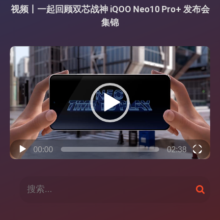
视频丨一起回顾双芯战神 iQOO Neo10 Pro+ 发布会
集锦
视
频
播
放
器
00:00
02:38
搜
搜
索
索
：