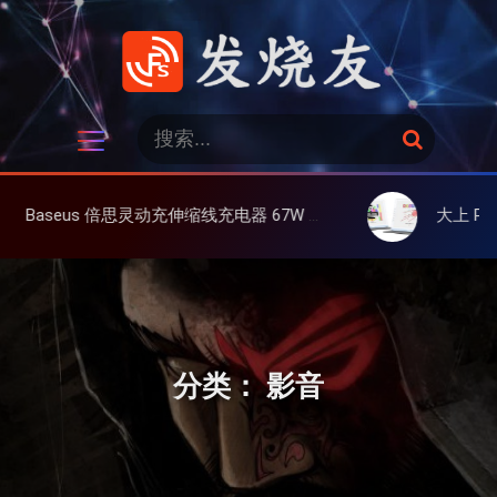
跳
过
内
容
发烧友
搜
搜
索
索
：
伸缩线充电器 67W 3C，超耐用可伸缩线、氮化镓、3C多设备同时充
大上 Paperlike 13K 彩屏版显
分类：
影音