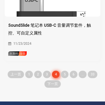
SoundSlide 笔记本 USB-C 音量调节套件，触
控、可自定义属性
11/23/2024
3C数码
影音
文
上一页
1
2
3
4
5
6
…
33
下一页
章
分