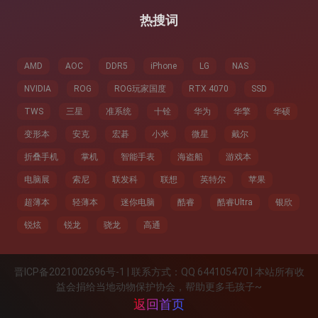
热搜词
AMD
AOC
DDR5
iPhone
LG
NAS
NVIDIA
ROG
ROG玩家国度
RTX 4070
SSD
TWS
三星
准系统
十铨
华为
华擎
华硕
变形本
安克
宏碁
小米
微星
戴尔
折叠手机
掌机
智能手表
海盗船
游戏本
电脑展
索尼
联发科
联想
英特尔
苹果
超薄本
轻薄本
迷你电脑
酷睿
酷睿Ultra
银欣
锐炫
锐龙
骁龙
高通
晋ICP备2021002696号-1 | 联系方式：QQ 644105470 | 本站所有收
益会捐给当地动物保护协会，帮助更多毛孩子~
返回首页