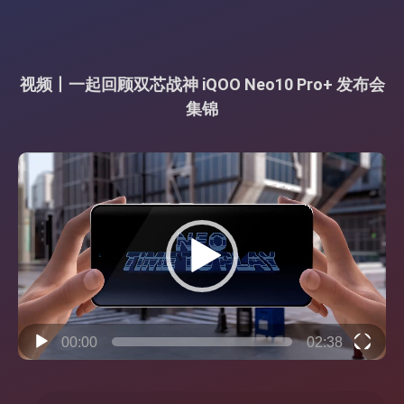
视频丨一起回顾双芯战神 iQOO Neo10 Pro+ 发布会
集锦
视
频
播
放
器
00:00
02:38
搜