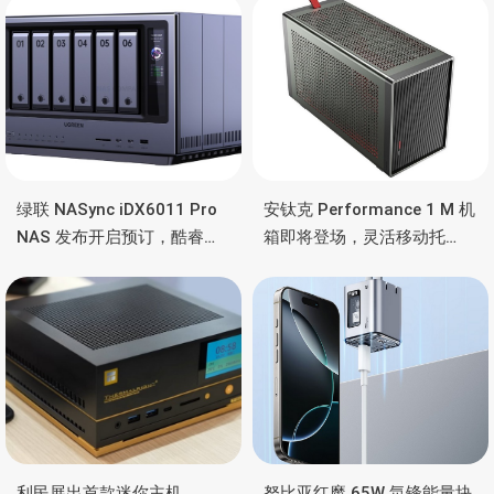
绿联 NASync iDX6011 Pro
安钛克 Performance 1 M 机
NAS 发布开启预订，酷睿
箱即将登场，灵活移动托
Ultra 7 255H、双万兆、双
盘、双舱位、扩展 RTX
雷电4、OCuLink
4090/RTX 5090
利民展出首款迷你主机，
努比亚红魔 65W 氘锋能量块