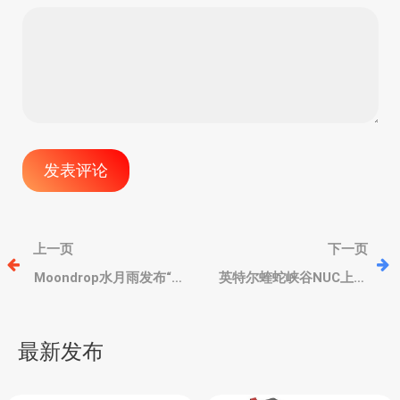
文
上一页
下一页
章
Moondrop水月雨发布“群
英特尔蝰蛇峡谷NUC上机
星” Stellaris 高端入耳式
预售，锐炫
耳机，采用平板单元、亚
A770M+12700H，变态级
导
纳米振膜
扩展，10999元起
最新发布
航