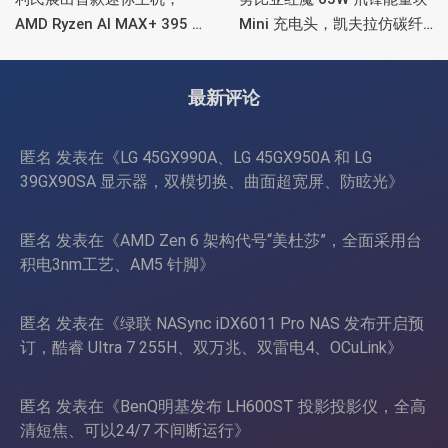
AMD Ryzen AI MAX+ 395 处
Mini 充电头，凯夫拉仿碳纤
理器，水冷散热+屏显
维、氮化镓、2C均支持65W
功率
最新评论
匿名
发表在《
LG 45GX990A、LG 45GX950A 和 LG
39GX90SA 显示器，双模切换、曲面超宽屏、防眩光
》
匿名
发表在《
AMD Zen 6 架构代号“美杜莎”，全面采用台
积电3nm工艺、AM5 针脚
》
匿名
发表在《
绿联 NASync iDX6011 Pro NAS 发布开启预
订，酷睿 Ultra 7 255H、双万兆、双雷电4、OCuLink
》
匿名
发表在《
BenQ明基发布 LH600ST 投影投影仪，全高
清短焦、可以24/7 不间断运行
》