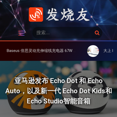
跳
过
内
容
发烧友
搜
搜
索
索
：
充伸缩线充电器 67W 3C，超耐用可伸缩线、氮化镓、3C多设备同时充
大上 Paperlike 13K 彩屏版
亚马逊发布 Echo Dot 和 Echo
Auto，以及新一代 Echo Dot Kids和
Echo Studio智能音箱