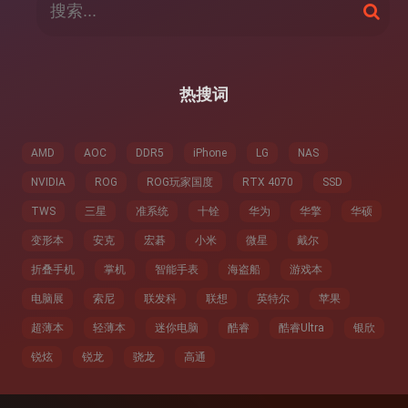
搜
索
索
：
热搜词
AMD
AOC
DDR5
iPhone
LG
NAS
NVIDIA
ROG
ROG玩家国度
RTX 4070
SSD
TWS
三星
准系统
十铨
华为
华擎
华硕
变形本
安克
宏碁
小米
微星
戴尔
折叠手机
掌机
智能手表
海盗船
游戏本
电脑展
索尼
联发科
联想
英特尔
苹果
超薄本
轻薄本
迷你电脑
酷睿
酷睿Ultra
银欣
锐炫
锐龙
骁龙
高通