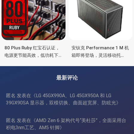
80 Plus Ruby 红宝石认证，
安钛克 Performance 1 M 机
电源更节能高效，低功耗下
箱即将登场，灵活移动托
也非常省电
盘、双舱位、扩展 RTX
4090/RTX 5090
最新评论
匿名
发表在《
LG 45GX990A、LG 45GX950A 和 LG
39GX90SA 显示器，双模切换、曲面超宽屏、防眩光
》
匿名
发表在《
AMD Zen 6 架构代号“美杜莎”，全面采用台
积电3nm工艺、AM5 针脚
》