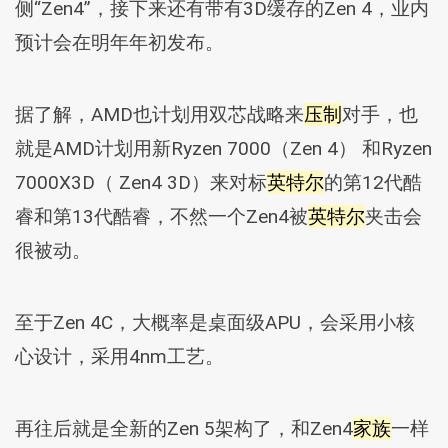
侧“Zen4”，接下来还有带有3D缓存的Zen 4，业内
预计会在明年年初发布。
据了解，AMD也计划用双芯战略来
压制
对手，也
就是AMD计划用新Ryzen 7000（Zen 4） 和Ryzen
7000X3D（ Zen4 3D）来对标
英特尔
的第12代酷
睿和第13代酷睿，不然一个Zen4被
英特尔
夹击会
很被动。
至于Zen 4C，大概率是桌面级APU，会采用小核
心设计，采用4nm工艺。
再往后就是全新的Zen 5架构了，和Zen4
家族
一样