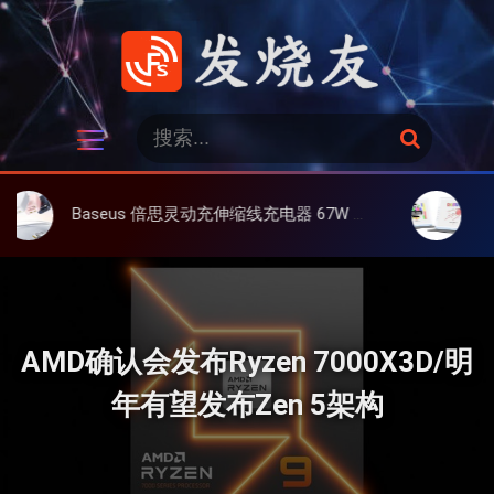
跳
过
内
容
发烧友
搜
搜
索
索
：
Baseus 倍思灵动充伸缩线充电器 67W 3C，超耐用可伸缩线、氮化镓、3C多设备同时充
大上 Paperl
AMD确认会发布Ryzen 7000X3D/明
年有望发布Zen 5架构