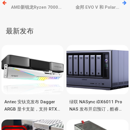
章
AMD新锐龙Ryzen 7000专
金邦 EVO V 和 Polaris
用：芝奇推出Trident Z5
RGB DDR5 特别版，专为
Neo 焰锋戟、Flare X5 烈
AMD新锐龙Ryzen 7000，
导
焰枪DDR5内存
支持 EXPO
最新发布
航
Antec 安钛克发布 Dagger
绿联 NASync iDX6011 Pro
ARGB 显卡支架，支持 RTX
NAS 发布开启预订，酷睿
5090/4090 顶级显卡，带幻
Ultra 7 255H、双万兆、双
彩灯效
雷电4、OCuLink