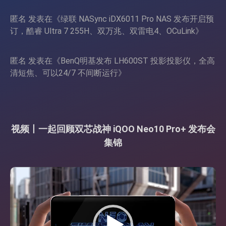
匿名
发表在《
绿联 NASync iDX6011 Pro NAS 发布开启预
订，酷睿 Ultra 7 255H、双万兆、双雷电4、OCuLink
》
匿名
发表在《
BenQ明基发布 LH600ST 投影投影仪，全高
清短焦、可以24/7 不间断运行
》
视频丨一起回顾双芯战神 iQOO Neo10 Pro+ 发布会
集锦
视
频
播
放
器