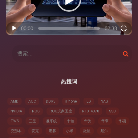
00:00
02:38
搜
搜
索
索
：
热搜词
AMD
AOC
DDR5
iPhone
LG
NAS
NVIDIA
ROG
ROG玩家国度
RTX 4070
SSD
TWS
三星
准系统
十铨
华为
华擎
华硕
变形本
安克
宏碁
小米
微星
戴尔