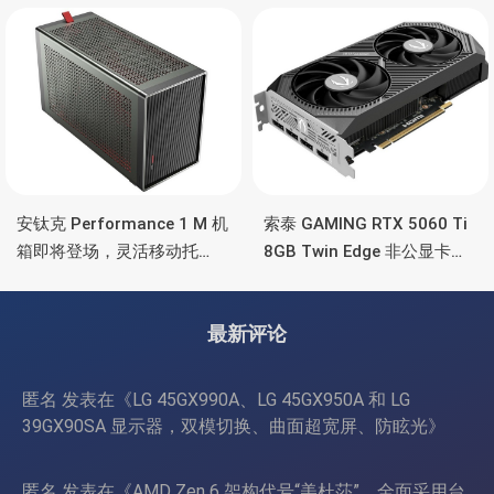
彩灯效
安钛克 Performance 1 M 机
索泰 GAMING RTX 5060 Ti
箱即将登场，灵活移动托
8GB Twin Edge 非公显卡，
盘、双舱位、扩展 RTX
双风扇散热器、8GB显存
4090/RTX 5090
最新评论
匿名
发表在《
LG 45GX990A、LG 45GX950A 和 LG
39GX90SA 显示器，双模切换、曲面超宽屏、防眩光
》
匿名
发表在《
AMD Zen 6 架构代号“美杜莎”，全面采用台