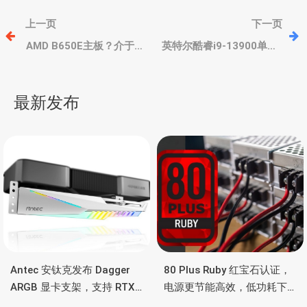
文
上一页
下一页
章
AMD B650E主板？介于
英特尔酷睿i9-13900单核/
X670和B650之间，支持
多核性能对比i9-12900，
PCIe 5.0 SSD
分别提升10%和20%
导
最新发布
航
Antec 安钛克发布 Dagger
80 Plus Ruby 红宝石认证，
ARGB 显卡支架，支持 RTX
电源更节能高效，低功耗下
5090/4090 顶级显卡，带幻
也非常省电