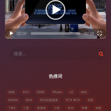
放
器
00:00
02:38
搜
搜
索
索
：
热搜词
AMD
AOC
DDR5
iPhone
LG
NAS
NVIDIA
ROG
ROG玩家国度
RTX 4070
SSD
TWS
三星
准系统
十铨
华为
华擎
华硕