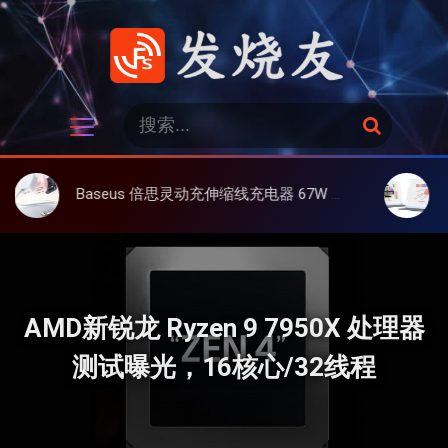
跳
过
内
容
发烧友
搜
搜
索
索
：
Baseus 倍思灵动充伸缩线充电器 67W 3C，超耐用可伸缩线、氮化镓、3C多设备同时充
大上 Pape
AMD新锐龙 Ryzen 9 7950X 处理器
测试曝光，16核心/32线程