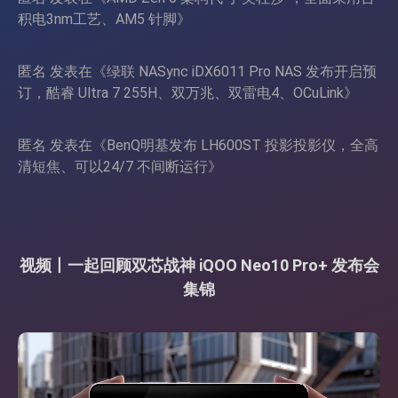
积电3nm工艺、AM5 针脚
》
匿名
发表在《
绿联 NASync iDX6011 Pro NAS 发布开启预
订，酷睿 Ultra 7 255H、双万兆、双雷电4、OCuLink
》
匿名
发表在《
BenQ明基发布 LH600ST 投影投影仪，全高
清短焦、可以24/7 不间断运行
》
视频丨一起回顾双芯战神 iQOO Neo10 Pro+ 发布会
集锦
视
频
播