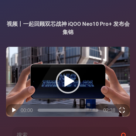
视频丨一起回顾双芯战神 iQOO Neo10 Pro+ 发布会
集锦
视
频
播
放
器
00:00
02:38
搜
搜