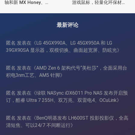
轴和新 MX Honey、
游戏鼠标，轻量化环保材
Blossom 和 Falcon 机械轴
质、光微动、ROG
SpeedNova 8K 无线
最新评论
匿名
发表在《
LG 45GX990A、LG 45GX950A 和 LG
39GX90SA 显示器，双模切换、曲面超宽屏、防眩光
》
匿名
发表在《
AMD Zen 6 架构代号“美杜莎”，全面采用台
积电3nm工艺、AM5 针脚
》
匿名
发表在《
绿联 NASync iDX6011 Pro NAS 发布开启预
订，酷睿 Ultra 7 255H、双万兆、双雷电4、OCuLink
》
匿名
发表在《
BenQ明基发布 LH600ST 投影投影仪，全高
清短焦、可以24/7 不间断运行
》