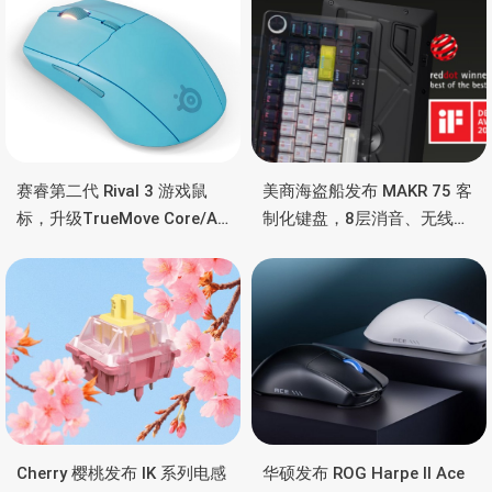
赛睿第二代 Rival 3 游戏鼠
美商海盗船发布 MAKR 75 客
标，升级TrueMove Core/Air
制化键盘，8层消音、无线双
传感器，三区RGB灯效、长
模、Corsair Web Hub驱动
续航
Cherry 樱桃发布 IK 系列电感
华硕发布 ROG Harpe II Ace