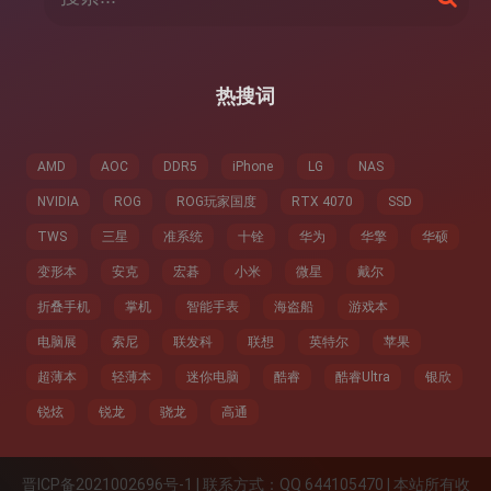
索
索
：
热搜词
AMD
AOC
DDR5
iPhone
LG
NAS
NVIDIA
ROG
ROG玩家国度
RTX 4070
SSD
TWS
三星
准系统
十铨
华为
华擎
华硕
变形本
安克
宏碁
小米
微星
戴尔
折叠手机
掌机
智能手表
海盗船
游戏本
电脑展
索尼
联发科
联想
英特尔
苹果
超薄本
轻薄本
迷你电脑
酷睿
酷睿Ultra
银欣
锐炫
锐龙
骁龙
高通
晋ICP备2021002696号-1 | 联系方式：QQ 644105470 | 本站所有收