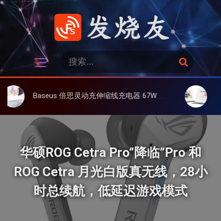
跳
过
内
容
发烧友
搜
搜
索
索
：
Baseus 倍思灵动充伸缩线充电器 67W 3C，超耐用可伸缩线、氮化镓、3C多设备同时充
大上 Paper
华硕ROG Cetra Pro“降临”Pro 和
ROG Cetra 月光白版真无线，28小
时总续航，低延迟游戏模式