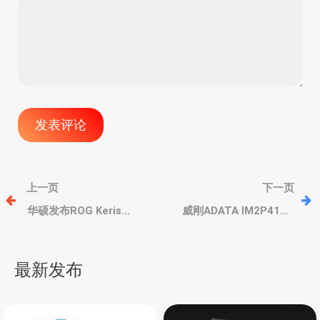
文
上一页
下一页
章
华硕发布ROG Keris
威刚ADATA IM2P41B8
AimPoint 和 ROG
SSD固态硬盘，70摄氏度
Gladius III s AimPoint 无
耐高温，7GB/s连读，
导
线版两款游戏鼠标，采用
3000次全盘擦写
最新发布
ROG AimPoint 光传
航