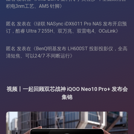
积电3nm工艺、AM5 针脚
》
匿名
发表在《
绿联 NASync iDX6011 Pro NAS 发布开启预
订，酷睿 Ultra 7 255H、双万兆、双雷电4、OCuLink
》
匿名
发表在《
BenQ明基发布 LH600ST 投影投影仪，全高
清短焦、可以24/7 不间断运行
》
视频丨一起回顾双芯战神 iQOO Neo10 Pro+ 发布会
集锦
视
频
播