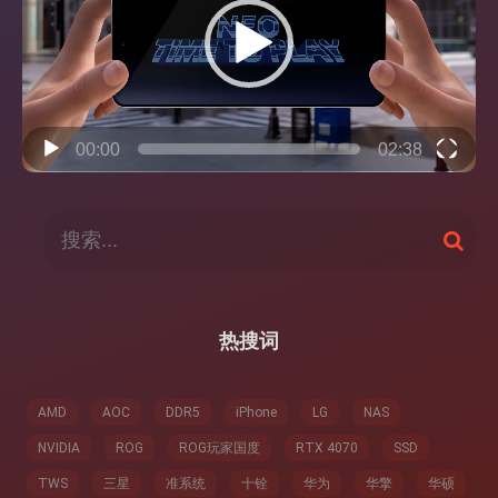
放
器
00:00
02:38
搜
搜
索
索
：
热搜词
AMD
AOC
DDR5
iPhone
LG
NAS
NVIDIA
ROG
ROG玩家国度
RTX 4070
SSD
TWS
三星
准系统
十铨
华为
华擎
华硕