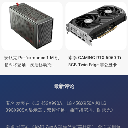
彩灯效
安钛克 Performance 1 M 机
索泰 GAMING RTX 5060 Ti
箱即将登场，灵活移动托
8GB Twin Edge 非公显卡，
盘、双舱位、扩展 RTX
双风扇散热器、8GB显存
4090/RTX 5090
最新评论
匿名
发表在《
LG 45GX990A、LG 45GX950A 和 LG
39GX90SA 显示器，双模切换、曲面超宽屏、防眩光
》
匿名
发表在《
AMD Zen 6 架构代号“美杜莎”，全面采用台