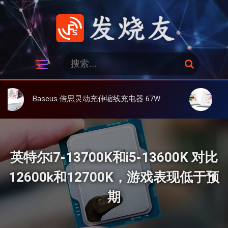
跳
过
内
容
发烧友
搜
搜
索
索
：
Baseus 倍思灵动充伸缩线充电器 67W 3C，超耐用可伸缩线、氮化镓、3C多设备同时充
大上 Paperli
英特尔i7-13700K和i5-13600K 对比
12600k和12700K，游戏表现低于预
期