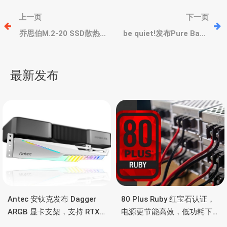
文
上一页
下一页
章
乔思伯M.2-20 SSD散热
be quiet!发布Pure Base
器，带2cm袖珍风扇，最
500 FX 机箱、Pure Loop
高骤降47°C
2 FX AIO 水冷和 Pure
导
Rock 2 FX 风冷
最新发布
航
Antec 安钛克发布 Dagger
80 Plus Ruby 红宝石认证，
ARGB 显卡支架，支持 RTX
电源更节能高效，低功耗下
5090/4090 顶级显卡，带幻
也非常省电