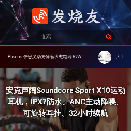
跳
过
内
容
发烧友
搜
搜
索
索
：
线充电器 67W 3C，超耐用可伸缩线、氮化镓、3C多设备同时充
大上 Paperlike 13K 彩屏版显示
安克声阔Soundcore Sport X10运动
耳机，IPX7防水、ANC主动降噪、
可旋转耳挂、32小时续航