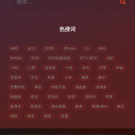
搜
索
索
：
热搜词
AMD
AOC
DDR5
iPhone
LG
NAS
NVIDIA
ROG
ROG玩家国度
RTX 4070
SSD
TWS
三星
准系统
十铨
华为
华擎
华硕
变形本
安克
宏碁
小米
微星
戴尔
折叠手机
掌机
智能手表
海盗船
游戏本
电脑展
索尼
联发科
联想
英特尔
苹果
超薄本
轻薄本
迷你电脑
酷睿
酷睿Ultra
银欣
锐炫
锐龙
骁龙
高通