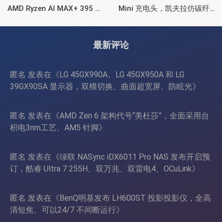
AMD Ryzen AI MAX+ 395 处
Mini 充电头，凯夫拉仿碳纤
理器，水冷散热+屏显
维、氮化镓、2C均支持65W
功率
最新评论
匿名
发表在《
LG 45GX990A、LG 45GX950A 和 LG
39GX90SA 显示器，双模切换、曲面超宽屏、防眩光
》
匿名
发表在《
AMD Zen 6 架构代号“美杜莎”，全面采用台
积电3nm工艺、AM5 针脚
》
匿名
发表在《
绿联 NASync iDX6011 Pro NAS 发布开启预
订，酷睿 Ultra 7 255H、双万兆、双雷电4、OCuLink
》
匿名
发表在《
BenQ明基发布 LH600ST 投影投影仪，全高
清短焦、可以24/7 不间断运行
》