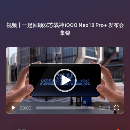
视频丨一起回顾双芯战神 iQOO Neo10 Pro+ 发布会
集锦
视
频
播
放
器
00:00
02:38
搜