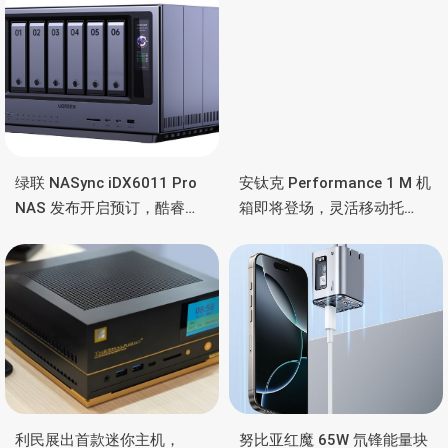
绿联 NASync iDX6011 Pro
安钛克 Performance 1 M 机
NAS 发布开启预订，酷睿
箱即将登场，灵活移动托
Ultra 7 255H、双万兆、双
盘、双舱位、扩展 RTX
雷电4、OCuLink
4090/RTX 5090
利民展出首款迷你主机，
努比亚红魔 65W 氘锋能量块