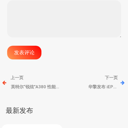
文
上一页
下一页
章
英特尔“锐炫”A380 性能怎
华擎发布 iEPF-
么样？对比GTX 1650和
9010S/iEP-9010E 系列边
RX 6400游戏帧数
缘 AIoT 开发主机
导
最新发布
航