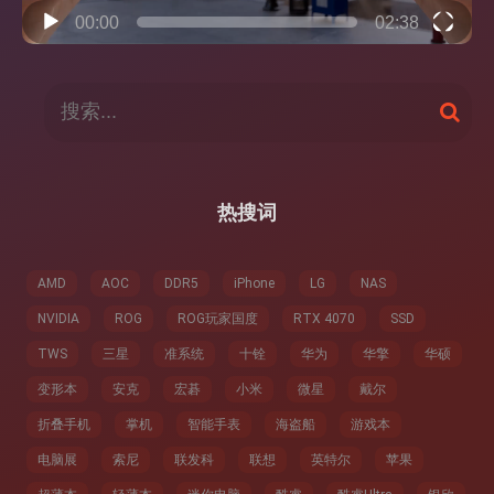
00:00
02:38
搜
搜
索
索
：
热搜词
AMD
AOC
DDR5
iPhone
LG
NAS
NVIDIA
ROG
ROG玩家国度
RTX 4070
SSD
TWS
三星
准系统
十铨
华为
华擎
华硕
变形本
安克
宏碁
小米
微星
戴尔
折叠手机
掌机
智能手表
海盗船
游戏本
电脑展
索尼
联发科
联想
英特尔
苹果