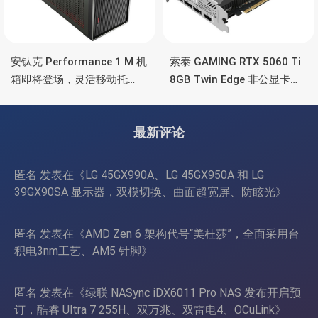
安钛克 Performance 1 M 机
索泰 GAMING RTX 5060 Ti
箱即将登场，灵活移动托
8GB Twin Edge 非公显卡，
盘、双舱位、扩展 RTX
双风扇散热器、8GB显存
4090/RTX 5090
最新评论
匿名
发表在《
LG 45GX990A、LG 45GX950A 和 LG
39GX90SA 显示器，双模切换、曲面超宽屏、防眩光
》
匿名
发表在《
AMD Zen 6 架构代号“美杜莎”，全面采用台
积电3nm工艺、AM5 针脚
》
匿名
发表在《
绿联 NASync iDX6011 Pro NAS 发布开启预
订，酷睿 Ultra 7 255H、双万兆、双雷电4、OCuLink
》