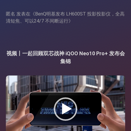
匿名
发表在《
BenQ明基发布 LH600ST 投影投影仪，全高
清短焦、可以24/7 不间断运行
》
视频丨一起回顾双芯战神 iQOO Neo10 Pro+ 发布会
集锦
视
频
播
放
器