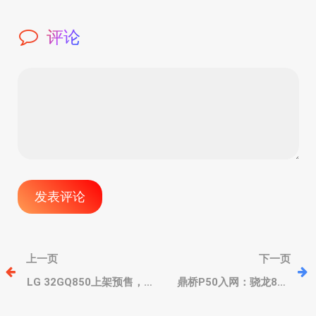
评论
文
上一页
下一页
章
LG 32GQ850上架预售，
鼎桥P50入网：骁龙888
Nano IPS面板、支持 ATW
5G、标志双圆环后摄、鸿
偏光、260Hz高刷
蒙UX+安卓11底层系统