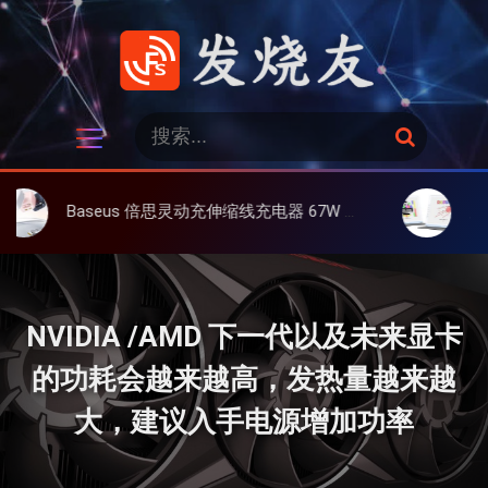
跳
过
内
容
发烧友
搜
搜
索
索
：
Baseus 倍思灵动充伸缩线充电器 67W 3C，超耐用可伸缩线、氮化镓、3C多设备同时充
大上 Paperlik
NVIDIA /AMD 下一代以及未来显卡
的功耗会越来越高，发热量越来越
大，建议入手电源增加功率