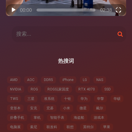
00:00
02:38
搜
搜
索
索
：
热搜词
AMD
AOC
DDR5
iPhone
LG
NAS
NVIDIA
ROG
ROG玩家国度
RTX 4070
SSD
TWS
三星
准系统
十铨
华为
华擎
华硕
变形本
安克
宏碁
小米
微星
戴尔
折叠手机
掌机
智能手表
海盗船
游戏本
电脑展
索尼
联发科
联想
英特尔
苹果