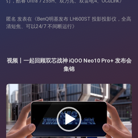
订，酷睿 Ultra 7 255H、双万兆、双雷电4、OCuLink
》
匿名
发表在《
BenQ明基发布 LH600ST 投影投影仪，全高
清短焦、可以24/7 不间断运行
》
视频丨一起回顾双芯战神 iQOO Neo10 Pro+ 发布会
集锦
视
频
播
放
器