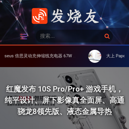
跳
过
内
容
发烧友
搜
搜
索
索
：
 67W 3C，超耐用可伸缩线、氮化镓、3C多设备同时充
大上 Paperlike 13K 彩屏版显示屏，1
红魔发布 10S Pro/Pro+ 游戏手机，
纯平设计、屏下影像真全面屏、高通
骁龙8领先版、液态金属导热