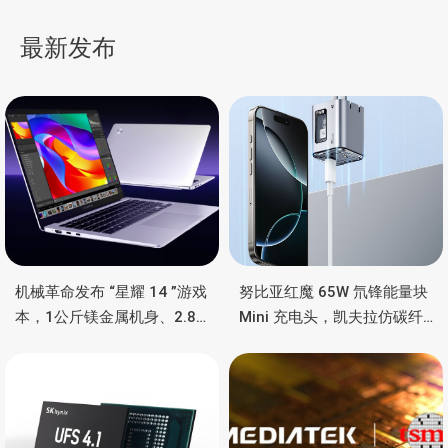
超宽曲面屏，250Hz 高刷
版小钢炮，主动散热
导
最新发布
航
机械革命发布 “星耀 14 ”游戏
努比亚红魔 65W 氘锋能量块
本，1公斤镁金属机身、2.8K
Mini 充电头，凯夫拉仿碳纤
OLED 屏、锐龙处理器、16小
维、氮化镓、2C均支持65W
时长续航
功率