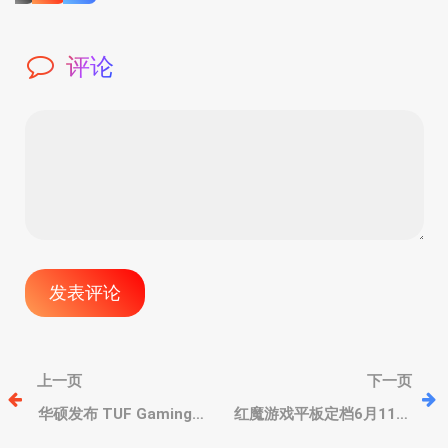
评论
文
上一页
下一页
章
华硕发布 TUF Gaming
红魔游戏平板定档6月11日
VG34WQML5A 显示器，
发布，传9英寸骁龙8至尊