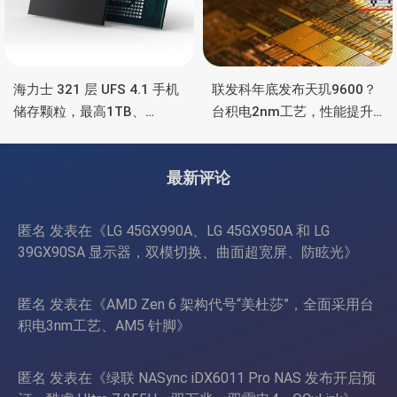
海力士 321 层 UFS 4.1 手机
联发科年底发布天玑9600？
储存颗粒，最高1TB、
台积电2nm工艺，性能提升
4.3GB/s速度、为 AI 优化
15%，功耗降低25%
最新评论
匿名
发表在《
LG 45GX990A、LG 45GX950A 和 LG
39GX90SA 显示器，双模切换、曲面超宽屏、防眩光
》
匿名
发表在《
AMD Zen 6 架构代号“美杜莎”，全面采用台
积电3nm工艺、AM5 针脚
》
匿名
发表在《
绿联 NASync iDX6011 Pro NAS 发布开启预