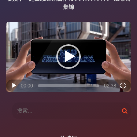
集锦
视
频
播
放
器
00:00
02:38
搜
搜
索
索
：