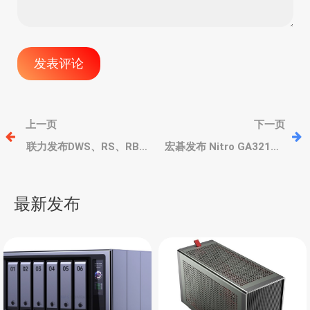
文
上一页
下一页
章
联力发布DWS、RS、RB
宏碁发布 Nitro GA321QK
和 SP 系列电源，侧面模组
P 智能显示器，谷歌 TV 系
接口、原生16Pin、最高
统，4K分辨率、165Hz 刷
导
1600W/白金效能
新率
最新发布
航