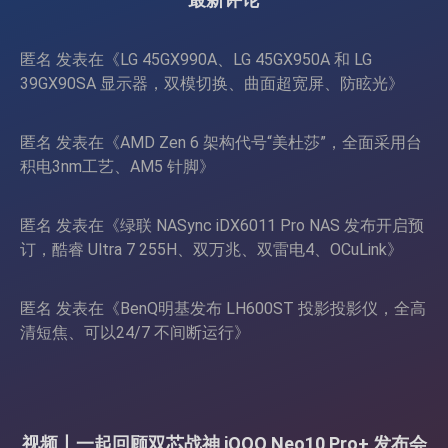
匿名
发表在《
LG 45GX990A、LG 45GX950A 和 LG
39GX90SA 显示器，双模切换、曲面超宽屏、防眩光
》
匿名
发表在《
AMD Zen 6 架构代号“美杜莎”，全面采用台
积电3nm工艺、AM5 针脚
》
匿名
发表在《
绿联 NASync iDX6011 Pro NAS 发布开启预
订，酷睿 Ultra 7 255H、双万兆、双雷电4、OCuLink
》
匿名
发表在《
BenQ明基发布 LH600ST 投影投影仪，全高
清短焦、可以24/7 不间断运行
》
视频丨一起回顾双芯战神 iQOO Neo10 Pro+ 发布会