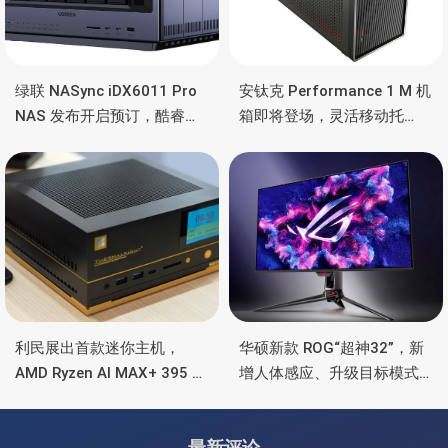
绿联 NASync iDX6011 Pro
安钛克 Performance 1 M 机
NAS 发布开启预订，酷睿
箱即将登场，灵活移动托
Ultra 7 255H、双万兆、双
盘、双舱位、扩展 RTX
雷电4、OCuLink
4090/RTX 5090
利民展出首款迷你主机，
华硕新款 ROG“超神32”，新
AMD Ryzen AI MAX+ 395 处
增人体感应、升级目标模式
理器，水冷散热+屏显
和边界检测，防止屏幕老
化、满血DP2.1
最新评论