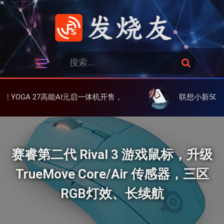
跳
过
内
容
发烧友
搜
搜
索
索
：
7英寸2.5K 高刷屏、酷睿Ultra 9 285H/可选RTX 4050 独显
联想小新5G随身WIFI 上架预售，支持 WIFI 6、屏显、6000m
赛睿第二代 Rival 3 游戏鼠标，升级
TrueMove Core/Air 传感器，三区
RGB灯效、长续航