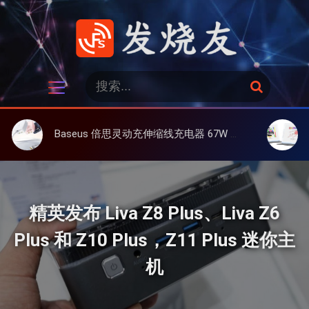
跳
过
内
容
发烧友
搜
搜
索
索
：
Baseus 倍思灵动充伸缩线充电器 67W 3C，超耐用可伸缩线、氮化镓、3C多设备同时充
大上 Pape
精英发布 Liva Z8 Plus、Liva Z6
Plus 和 Z10 Plus，Z11 Plus 迷你主
机