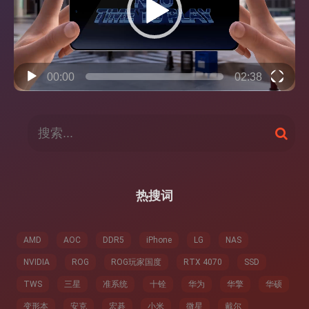
器
00:00
02:38
搜
搜
索
索
：
热搜词
AMD
AOC
DDR5
iPhone
LG
NAS
NVIDIA
ROG
ROG玩家国度
RTX 4070
SSD
TWS
三星
准系统
十铨
华为
华擎
华硕
变形本
安克
宏碁
小米
微星
戴尔