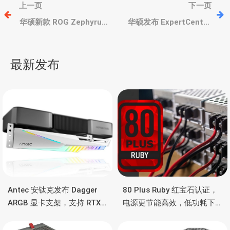
文
上一页
下一页
章
华硕新款 ROG Zephyrus
华硕发布 ExpertCenter
G14（2025款）游戏本，
PN54 迷你主机，支持
升级锐龙9 270、RTX
Copilot+ AI，主打安全
导
5070/5080、3K OLED高
性、稳定性
最新发布
刷屏
航
Antec 安钛克发布 Dagger
80 Plus Ruby 红宝石认证，
ARGB 显卡支架，支持 RTX
电源更节能高效，低功耗下
5090/4090 顶级显卡，带幻
也非常省电
彩灯效