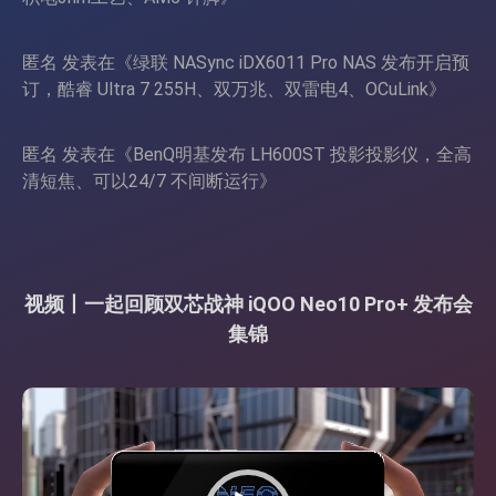
匿名
发表在《
绿联 NASync iDX6011 Pro NAS 发布开启预
订，酷睿 Ultra 7 255H、双万兆、双雷电4、OCuLink
》
匿名
发表在《
BenQ明基发布 LH600ST 投影投影仪，全高
清短焦、可以24/7 不间断运行
》
视频丨一起回顾双芯战神 iQOO Neo10 Pro+ 发布会
集锦
视
频
播
放