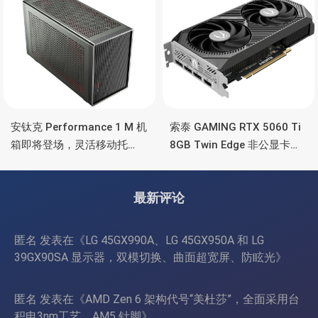
安钛克 Performance 1 M 机
索泰 GAMING RTX 5060 Ti
箱即将登场，灵活移动托
8GB Twin Edge 非公显卡，
盘、双舱位、扩展 RTX
双风扇散热器、8GB显存
4090/RTX 5090
最新评论
匿名
发表在《
LG 45GX990A、LG 45GX950A 和 LG
39GX90SA 显示器，双模切换、曲面超宽屏、防眩光
》
匿名
发表在《
AMD Zen 6 架构代号“美杜莎”，全面采用台
积电3nm工艺、AM5 针脚
》