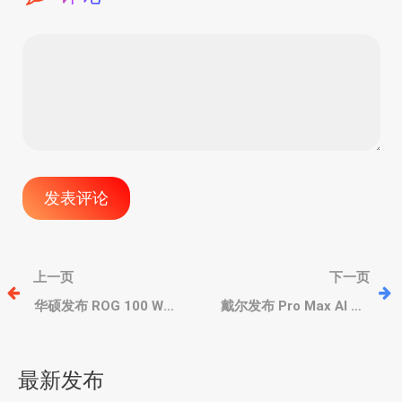
文
上一页
下一页
章
华硕发布 ROG 100 W
戴尔发布 Pro Max AI PC
Gaming 游戏充电头，
笔记本，首发高通云 AI
HDMI、双USB-A+USB-C
100 芯片，强大 AI 算力
导
最新发布
航