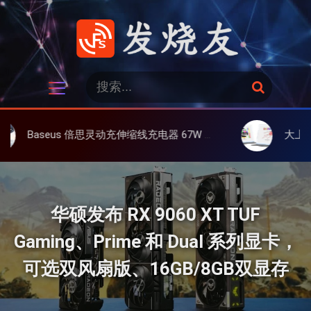
跳
过
内
容
发烧友
搜
搜
索
索
：
思灵动充伸缩线充电器 67W 3C，超耐用可伸缩线、氮化镓、3C多设备同时充
大上 Paperlike 13K 
华硕发布 RX 9060 XT TUF
Gaming、Prime 和 Dual 系列显卡，
可选双风扇版、16GB/8GB双显存