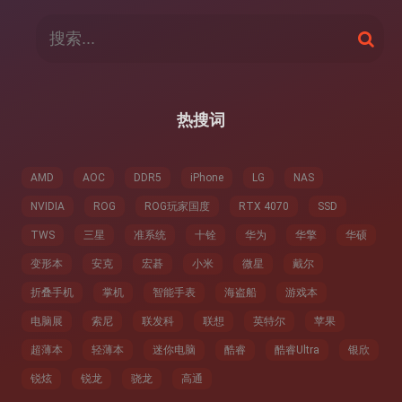
搜
搜
索
索
：
热搜词
AMD
AOC
DDR5
iPhone
LG
NAS
NVIDIA
ROG
ROG玩家国度
RTX 4070
SSD
TWS
三星
准系统
十铨
华为
华擎
华硕
变形本
安克
宏碁
小米
微星
戴尔
折叠手机
掌机
智能手表
海盗船
游戏本
电脑展
索尼
联发科
联想
英特尔
苹果
超薄本
轻薄本
迷你电脑
酷睿
酷睿Ultra
银欣
锐炫
锐龙
骁龙
高通