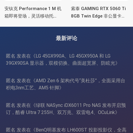
安钛克 Performance 1 M 机
索泰 GAMING RTX 5060 Ti
箱即将登场，灵活移动托
8GB Twin Edge 非公显卡，
盘、双舱位、扩展 RTX
双风扇散热器、8GB显存
4090/RTX 5090
最新评论
匿名
发表在《
LG 45GX990A、LG 45GX950A 和 LG
39GX90SA 显示器，双模切换、曲面超宽屏、防眩光
》
匿名
发表在《
AMD Zen 6 架构代号“美杜莎”，全面采用台
积电3nm工艺、AM5 针脚
》
匿名
发表在《
绿联 NASync iDX6011 Pro NAS 发布开启预
订，酷睿 Ultra 7 255H、双万兆、双雷电4、OCuLink
》
匿名
发表在《
BenQ明基发布 LH600ST 投影投影仪，全高