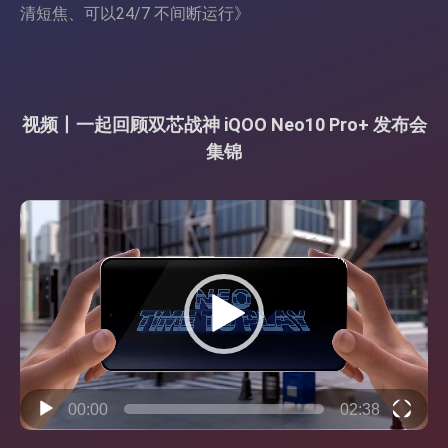
清短焦、可以24/7 不间断运行
》
视频丨一起回顾双芯战神 iQOO Neo10 Pro+ 发布会
集锦
视
频
播
放
器
00:00
02:38