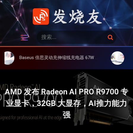
跳
过
内
容
发烧友
搜
搜
索
索
：
Baseus 倍思灵动充伸缩线充电器 67W 3C，超耐用可伸缩线、氮化镓、3C多设备同时充
大上 Paper
AMD 发布 Radeon AI PRO R9700 专
业显卡，32GB 大显存，AI推力能力
强