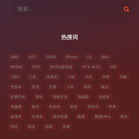
搜
搜
索
索
：
热搜词
AMD
AOC
DDR5
iPhone
LG
NAS
NVIDIA
ROG
ROG玩家国度
RTX 4070
SSD
TWS
三星
准系统
十铨
华为
华擎
华硕
变形本
安克
宏碁
小米
微星
戴尔
折叠手机
掌机
智能手表
海盗船
游戏本
电脑展
索尼
联发科
联想
英特尔
苹果
超薄本
轻薄本
迷你电脑
酷睿
酷睿Ultra
银欣
锐炫
锐龙
骁龙
高通