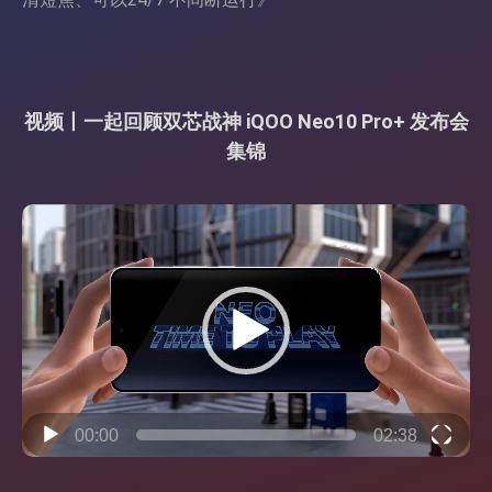
视频丨一起回顾双芯战神 iQOO Neo10 Pro+ 发布会
集锦
视
频
播
放
器
00:00
02:38