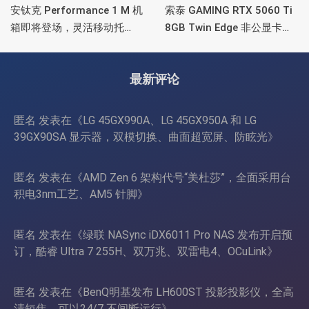
安钛克 Performance 1 M 机
索泰 GAMING RTX 5060 Ti
箱即将登场，灵活移动托
8GB Twin Edge 非公显卡，
盘、双舱位、扩展 RTX
双风扇散热器、8GB显存
4090/RTX 5090
最新评论
匿名
发表在《
LG 45GX990A、LG 45GX950A 和 LG
39GX90SA 显示器，双模切换、曲面超宽屏、防眩光
》
匿名
发表在《
AMD Zen 6 架构代号“美杜莎”，全面采用台
积电3nm工艺、AM5 针脚
》
匿名
发表在《
绿联 NASync iDX6011 Pro NAS 发布开启预
订，酷睿 Ultra 7 255H、双万兆、双雷电4、OCuLink
》
匿名
发表在《
BenQ明基发布 LH600ST 投影投影仪，全高
清短焦、可以24/7 不间断运行
》