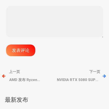
文
上一页
下一页
章
AMD 发布 Ryzen
NVIDIA RTX 5080 SUPER
Threadripper PRO
核心规模不变，增加显
9995WX 霄龙处理器，96
存，速率，搭配 24GB
导
核心/192线程，对比
32Gbps GDDR7高速显存
最新发布
7995WX
航