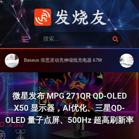
跳
过
内
容
发烧友
搜
搜
索
索
：
Baseus 倍思灵动充伸缩线充电器 67W 3C，超耐用可伸缩线、氮化镓、3C多设备同时充
大上 Pape
微星发布 MPG 271QR QD-OLED
X50 显示器，AI优化、三星QD-
OLED 量子点屏、500Hz 超高刷新率