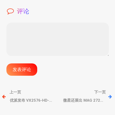
评论
文
上一页
下一页
章
优派发布 VX2576-HD-
微星还展出 MAG 272QP
Pro-2 显示器，400Hz 超
QD-OLED X50 显示器，不
高刷、防撕裂、赛事用机
带 AI 功能，500Hz 超高刷
导