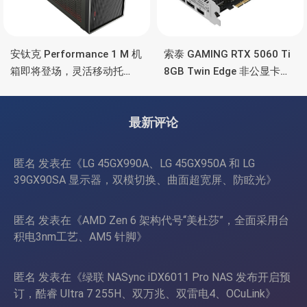
安钛克 Performance 1 M 机
索泰 GAMING RTX 5060 Ti
箱即将登场，灵活移动托
8GB Twin Edge 非公显卡，
盘、双舱位、扩展 RTX
双风扇散热器、8GB显存
4090/RTX 5090
最新评论
匿名
发表在《
LG 45GX990A、LG 45GX950A 和 LG
39GX90SA 显示器，双模切换、曲面超宽屏、防眩光
》
匿名
发表在《
AMD Zen 6 架构代号“美杜莎”，全面采用台
积电3nm工艺、AM5 针脚
》
匿名
发表在《
绿联 NASync iDX6011 Pro NAS 发布开启预
订，酷睿 Ultra 7 255H、双万兆、双雷电4、OCuLink
》