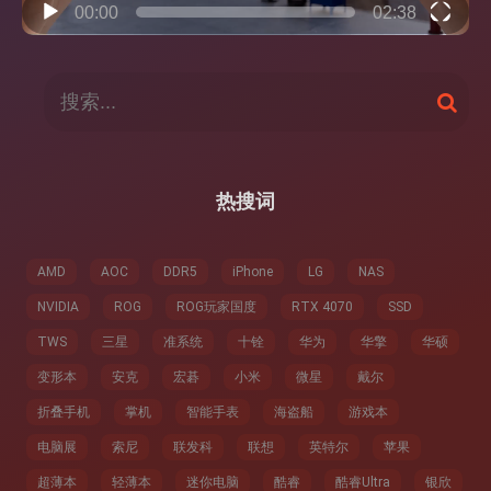
00:00
02:38
搜
搜
索
索
：
热搜词
AMD
AOC
DDR5
iPhone
LG
NAS
NVIDIA
ROG
ROG玩家国度
RTX 4070
SSD
TWS
三星
准系统
十铨
华为
华擎
华硕
变形本
安克
宏碁
小米
微星
戴尔
折叠手机
掌机
智能手表
海盗船
游戏本
电脑展
索尼
联发科
联想
英特尔
苹果
超薄本
轻薄本
迷你电脑
酷睿
酷睿Ultra
银欣