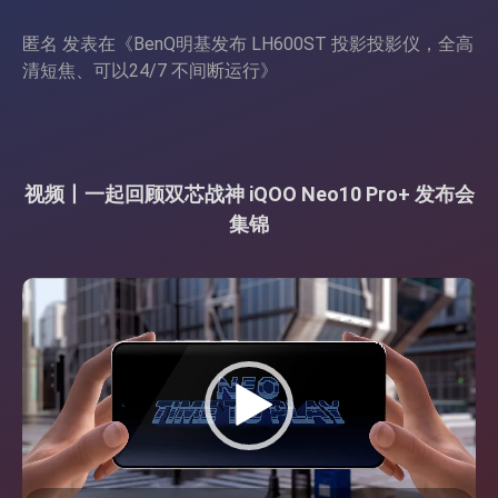
匿名
发表在《
BenQ明基发布 LH600ST 投影投影仪，全高
清短焦、可以24/7 不间断运行
》
视频丨一起回顾双芯战神 iQOO Neo10 Pro+ 发布会
集锦
视
频
播
放
器