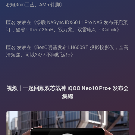
积电3nm工艺、AM5 针脚
》
匿名
发表在《
绿联 NASync iDX6011 Pro NAS 发布开启预
订，酷睿 Ultra 7 255H、双万兆、双雷电4、OCuLink
》
匿名
发表在《
BenQ明基发布 LH600ST 投影投影仪，全高
清短焦、可以24/7 不间断运行
》
视频丨一起回顾双芯战神 iQOO Neo10 Pro+ 发布会
集锦
视
频
播