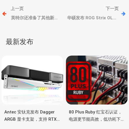
文
上一页
下一页
章
英特尔还准备了其他新
华硕发布 ROG Strix OLED
卡，大概率是 Arc B770，
XG32UCWMG 和
16GB 256bit 显存
XG32UCWG 显示器，4k双
导
模式、防撕裂
最新发布
航
Antec 安钛克发布 Dagger
80 Plus Ruby 红宝石认证，
ARGB 显卡支架，支持 RTX
电源更节能高效，低功耗下
5090/4090 顶级显卡，带幻
也非常省电