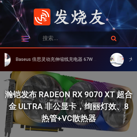
跳
过
内
容
发烧友
搜
搜
索
索
：
eus 倍思灵动充伸缩线充电器 67W 3C，超耐用可伸缩线、氮化镓、3C多设备同时充
大上 Paperlike 
瀚铠发布 RADEON RX 9070 XT 超合
金 ULTRA 非公显卡，绚丽灯效、8
热管+VC散热器