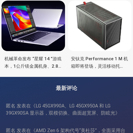
彩灯效
机械革命发布 “星耀 14 ”游戏
安钛克 Performance 1 M 机
本，1公斤镁金属机身、2.8K
箱即将登场，灵活移动托
OLED 屏、锐龙处理器、16小
盘、双舱位、扩展 RTX
时长续航
4090/RTX 5090
最新评论
匿名
发表在《
LG 45GX990A、LG 45GX950A 和 LG
39GX90SA 显示器，双模切换、曲面超宽屏、防眩光
》
匿名
发表在《
AMD Zen 6 架构代号“美杜莎”，全面采用台