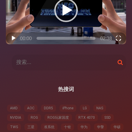
放
器
00:00
02:38
搜
搜
索
索
：
热搜词
AMD
AOC
DDR5
iPhone
LG
NAS
NVIDIA
ROG
ROG玩家国度
RTX 4070
SSD
TWS
三星
准系统
十铨
华为
华擎
华硕