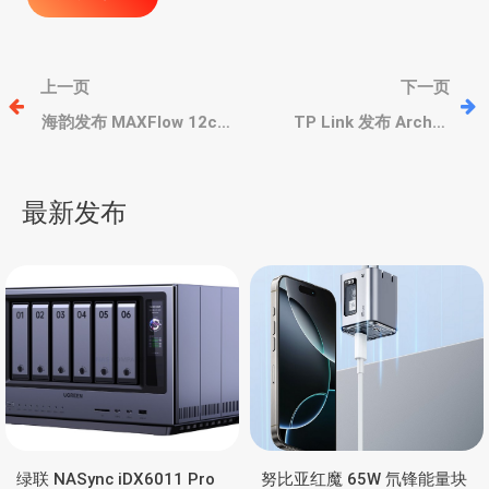
文
上一页
下一页
章
海韵发布 MAXFlow 12cm
TP Link 发布 Archer
高性能工业级风扇，日本
BE6500 路由器，双频
NMB滚珠轴承，三相6极无
WIFI7 无线，双2.5G+3千
导
刷直流电机
兆
最新发布
航
绿联 NASync iDX6011 Pro
努比亚红魔 65W 氘锋能量块