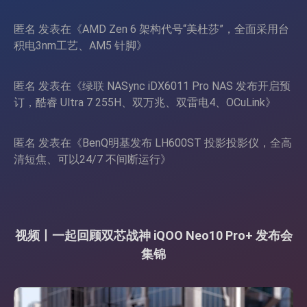
匿名
发表在《
AMD Zen 6 架构代号“美杜莎”，全面采用台
积电3nm工艺、AM5 针脚
》
匿名
发表在《
绿联 NASync iDX6011 Pro NAS 发布开启预
订，酷睿 Ultra 7 255H、双万兆、双雷电4、OCuLink
》
匿名
发表在《
BenQ明基发布 LH600ST 投影投影仪，全高
清短焦、可以24/7 不间断运行
》
视频丨一起回顾双芯战神 iQOO Neo10 Pro+ 发布会
集锦
视