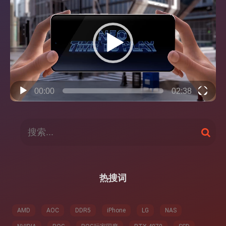
频
播
放
器
00:00
02:38
搜
搜
索
索
：
热搜词
AMD
AOC
DDR5
iPhone
LG
NAS