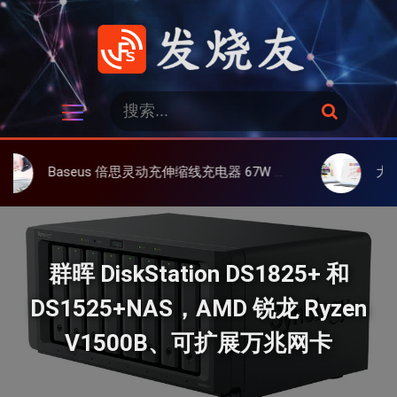
跳
过
内
容
发烧友
搜
搜
索
索
：
eus 倍思灵动充伸缩线充电器 67W 3C，超耐用可伸缩线、氮化镓、3C多设备同时充
大上 Paperlike 
群晖 DiskStation DS1825+ 和
DS1525+NAS，AMD 锐龙 Ryzen
V1500B、可扩展万兆网卡