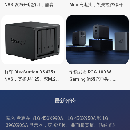
NAS 发布开启预订，酷睿
Mini 充电头，凯夫拉仿碳纤
Ultra 7 255H、双万兆、双
维、氮化镓、2C均支持65W
雷电4、OCuLink
功率
群晖 DiskStation DS425+
华硕发布 ROG 100 W
NAS，赛扬J4125、双M.2
Gaming 游戏充电头，
SSD 扩展、千兆+2.5G千兆
HDMI、双USB-A+USB-C
最新评论
匿名
发表在《
LG 45GX990A、LG 45GX950A 和 LG
39GX90SA 显示器，双模切换、曲面超宽屏、防眩光
》