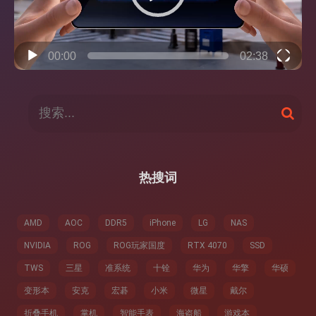
00:00
02:38
搜
搜
索
索
：
热搜词
AMD
AOC
DDR5
iPhone
LG
NAS
NVIDIA
ROG
ROG玩家国度
RTX 4070
SSD
TWS
三星
准系统
十铨
华为
华擎
华硕
变形本
安克
宏碁
小米
微星
戴尔
折叠手机
掌机
智能手表
海盗船
游戏本