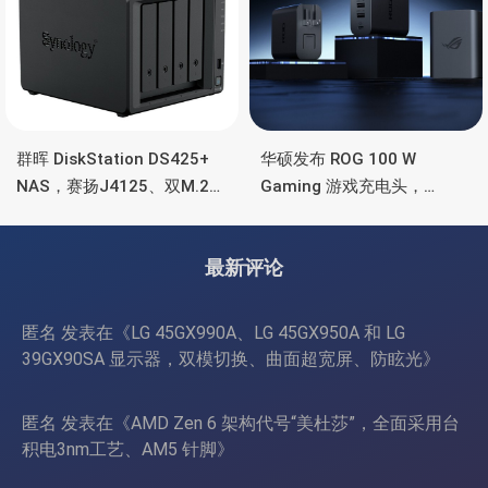
群晖 DiskStation DS425+
华硕发布 ROG 100 W
NAS，赛扬J4125、双M.2
Gaming 游戏充电头，
SSD 扩展、千兆+2.5G千兆
HDMI、双USB-A+USB-C
最新评论
匿名
发表在《
LG 45GX990A、LG 45GX950A 和 LG
39GX90SA 显示器，双模切换、曲面超宽屏、防眩光
》
匿名
发表在《
AMD Zen 6 架构代号“美杜莎”，全面采用台
积电3nm工艺、AM5 针脚
》