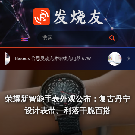
跳
过
内
容
发烧友
搜
搜
索
索
：
aseus 倍思灵动充伸缩线充电器 67W 3C，超耐用可伸缩线、氮化镓、3C多设备同时充
大上 Paperlike
荣耀新智能手表外观公布：复古丹宁
设计表带、利落干脆百搭