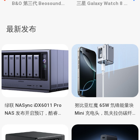
章
B&O 第三代 Beosound
三星 Galaxy Watch 8 系
A1 便携式蓝牙音箱、双单
列支持胡萝卜素检测，判
元、长续航、防水
断用户抗氧化能力
导
最新发布
航
绿联 NASync iDX6011 Pro
努比亚红魔 65W 氘锋能量块
NAS 发布开启预订，酷睿
Mini 充电头，凯夫拉仿碳纤
Ultra 7 255H、双万兆、双
维、氮化镓、2C均支持65W
雷电4、OCuLink
功率