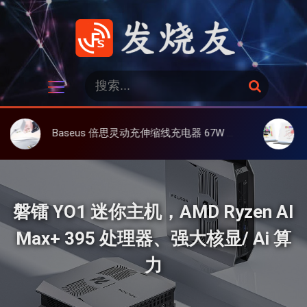
跳
过
内
容
发烧友
搜
搜
索
索
：
Baseus 倍思灵动充伸缩线充电器 67W 3C，超耐用可伸缩线、氮化镓、3C多设备同时充
大上 Pape
磐镭 YO1 迷你主机，AMD Ryzen AI
Max+ 395 处理器、强大核显/ Ai 算
力