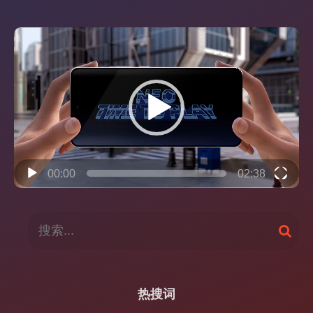
视
频
播
放
器
00:00
02:38
搜
搜
索
索
：
热搜词