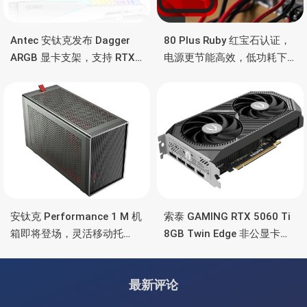
Antec 安钛克发布 Dagger
80 Plus Ruby 红宝石认证，
ARGB 显卡支架，支持 RTX
电源更节能高效，低功耗下
5090/4090 顶级显卡，带幻
也非常省电
彩灯效
安钛克 Performance 1 M 机
索泰 GAMING RTX 5060 Ti
箱即将登场，灵活移动托
8GB Twin Edge 非公显卡，
盘、双舱位、扩展 RTX
双风扇散热器、8GB显存
4090/RTX 5090
最新评论