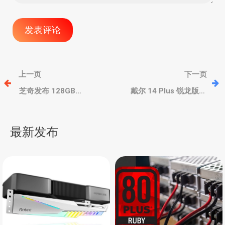
文
上一页
下一页
章
芝奇发布 128GB
戴尔 14 Plus 锐龙版，
8400MHz CL44 时序高端
AMD Ryzen AI 5 340/
DDR5 内存，主要为 AMD
Ryzen AI 7 350 处理器、
导
锐龙
可选2.5K触摸屏
最新发布
航