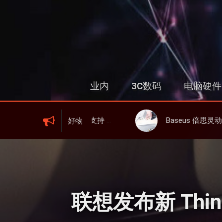
跳
过
内
容
业内
3C数码
电脑硬件
000mAh 电池、峰值下行2.0Gbps
Baseus 倍思灵动充伸缩线充电器 67W 3C，超耐用可伸缩线、氮化镓、3C多
好物
联想发布新 Thin