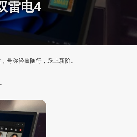
、双雷电4
打便携性，号称轻盈随行，跃上新阶。
%。