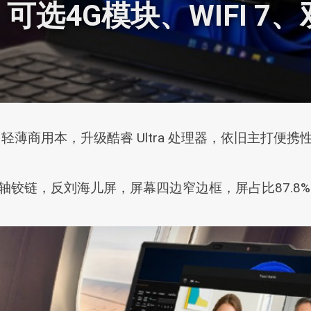
、可选4G模块、WIFI 7
25款）轻薄商用本，升级酷睿 Ultra 处理器，依旧主
单轴铰链，反刘海儿屏，屏幕四边窄边框，屏占比87.8