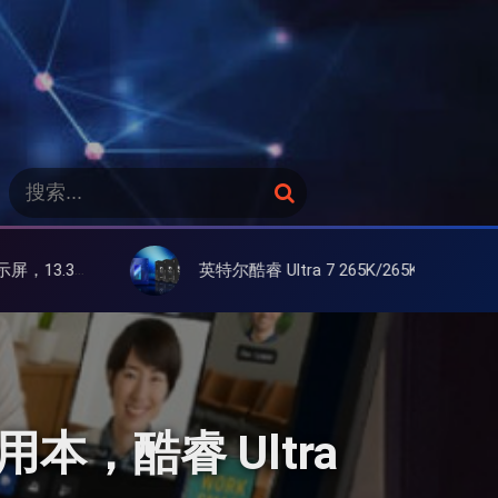
搜
搜
索
索
：
英特尔酷睿 Ultra 7 265K/265KF 官降100美元促销，快和酷睿 Ultra 5 差不多了
联想 Y
用本，酷睿 Ultra