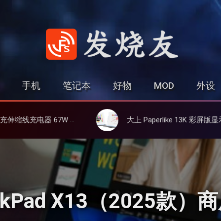
发烧友
手机
笔记本
好物
MOD
外设
设备同时充
大上 Paperlike 13K 彩屏版显示屏，13.3英寸高刷彩色墨水屏
kPad X13（2025款）商