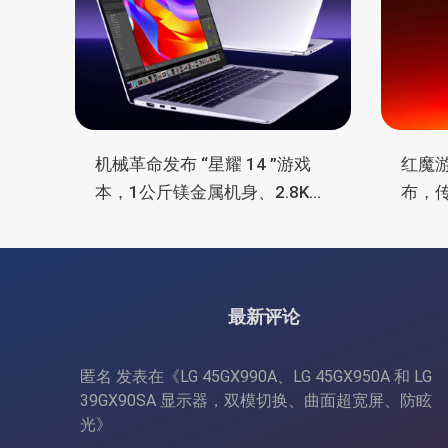
机械革命发布 “星耀 14 ”游戏
红魔游
本，1公斤镁金属机身、2.8K
布，
OLED 屏、锐龙处理器、16小时
炮，
长续航
最新评论
匿名
发表在《
LG 45GX990A、LG 45GX950A 和 LG
39GX90SA 显示器，双模切换、曲面超宽屏、防眩
光
》