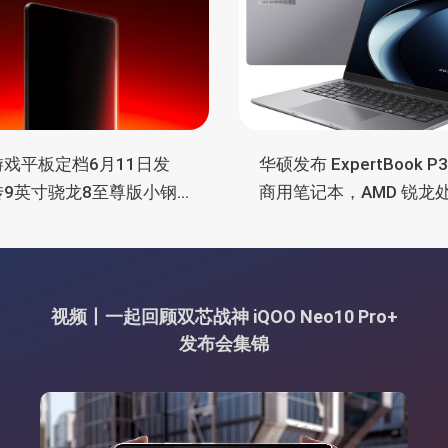
戏平板定档6月11日发
华硕发布 ExpertBook P
传9英寸骁龙8至尊版小钢
商用笔记本，AMD 锐龙
主动散热
器、70Wh 电池
视频丨一起回顾双芯战神 iQOO Neo10 Pro+
发布会集锦
视
频