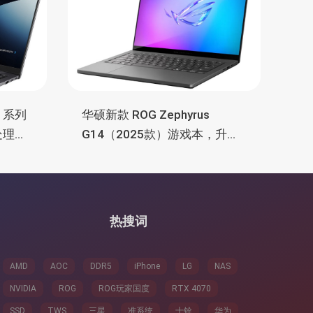
3 系列
华硕新款 ROG Zephyrus
处理
G14（2025款）游戏本，升级
锐龙9 270、RTX
5070/5080、3K OLED高刷屏
热搜词
AMD
AOC
DDR5
iPhone
LG
NAS
NVIDIA
ROG
ROG玩家国度
RTX 4070
SSD
TWS
三星
准系统
十铨
华为