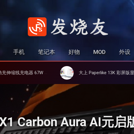
发烧友
手机
笔记本
好物
MOD
外设
、3C多设备同时充
大上 Paperlike 13K 彩屏版显示屏，13.3英寸高刷彩色墨水屏
 X1 Carbon Aura A