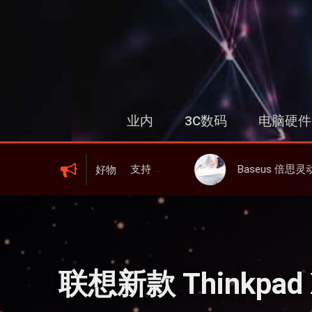
跳
过
内
容
业内
3C数码
电脑硬件
、屏显、6000mAh 电池、峰值下行2.0Gbps
Baseus 倍思灵动充伸缩线充电器 67W 3C，超耐用可伸缩线、氮化镓
好物
联想新款 Thinkpad