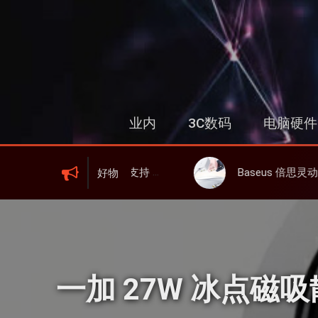
跳
过
内
容
业内
3C数码
电脑硬件
I 6、屏显、6000mAh 电池、峰值下行2.0Gbps
Baseus 倍思灵动充伸缩线充电器 67W 3C，超耐用可伸缩线、
好物
一加 27W 冰点磁吸