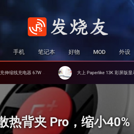
发烧友
手机
笔记本
好物
MOD
外设
氮化镓、3C多设备同时充
大上 Paperlike 13K 彩屏版显示屏，13.3英寸高刷彩色墨水屏
散热背夹 Pro，缩小40%，