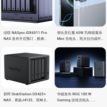
绿联 NASync iDX6011 Pro
努比亚红魔 65W 氘锋能量块
NAS 发布开启预订，酷睿
Mini 充电头，凯夫拉仿碳纤
Ultra 7 255H、双万兆、双
维、氮化镓、2C均支持65W
雷电4、OCuLink
功率
群晖 DiskStation DS425+
华硕发布 ROG 100 W
NAS，赛扬J4125、双M.2
Gaming 游戏充电头，
SSD 扩展、千兆+2.5G千兆
HDMI、双USB-A+USB-C