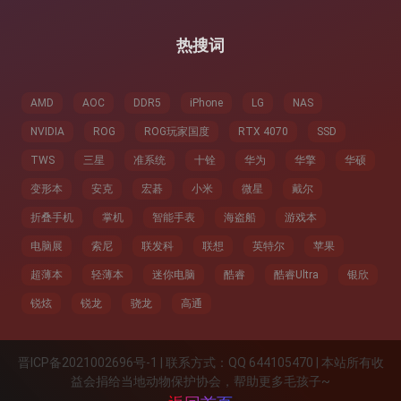
热搜词
AMD
AOC
DDR5
iPhone
LG
NAS
NVIDIA
ROG
ROG玩家国度
RTX 4070
SSD
TWS
三星
准系统
十铨
华为
华擎
华硕
变形本
安克
宏碁
小米
微星
戴尔
折叠手机
掌机
智能手表
海盗船
游戏本
电脑展
索尼
联发科
联想
英特尔
苹果
超薄本
轻薄本
迷你电脑
酷睿
酷睿Ultra
银欣
锐炫
锐龙
骁龙
高通
晋ICP备2021002696号-1 | 联系方式：QQ 644105470 | 本站所有收
益会捐给当地动物保护协会，帮助更多毛孩子~