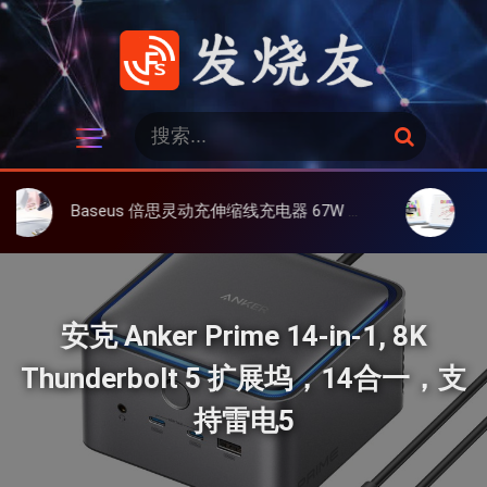
跳
过
内
容
发烧友
搜
搜
索
索
：
Baseus 倍思灵动充伸缩线充电器 67W 3C，超耐用可伸缩线、氮化镓、3C多设备同时充
大上 Paperli
安克 Anker Prime 14-in-1, 8K
Thunderbolt 5 扩展坞，14合一，支
持雷电5