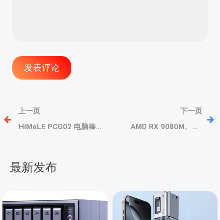
文
上一页
下一页
章
HiMeLE PCG02 电脑棒
AMD RX 9080M、RX
（迷你主机），英特尔
9070M XT、RX 9070M、
N100、被动散热，丰富扩
RX 9070S、RX 9060M 笔
导
展
记本显卡
最新发布
航