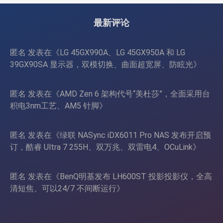
最新评论
匿名
发表在《
LG 45GX990A、LG 45GX950A 和 LG
39GX90SA 显示器，双模切换、曲面超宽屏、防眩光
》
匿名
发表在《
AMD Zen 6 架构代号“美杜莎”，全面采用台
积电3nm工艺、AM5 针脚
》
匿名
发表在《
绿联 NASync iDX6011 Pro NAS 发布开启预
订，酷睿 Ultra 7 255H、双万兆、双雷电4、OCuLink
》
匿名
发表在《
BenQ明基发布 LH600ST 投影投影仪，全高
清短焦、可以24/7 不间断运行
》