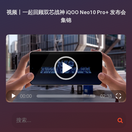
视频丨一起回顾双芯战神 iQOO Neo10 Pro+ 发布会
集锦
视
频
播
放
器
00:00
02:38
搜
搜
索
索
：