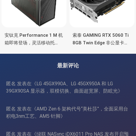
安钛克 Performance 1 M 机
索泰 GAMING RTX 5060 Ti
箱即将登场，灵活移动托
8GB Twin Edge 非公显卡，
盘、双舱位、扩展 RTX
双风扇散热器、8GB显存
4090/RTX 5090
最新评论
匿名
发表在《
LG 45GX990A、LG 45GX950A 和 LG
39GX90SA 显示器，双模切换、曲面超宽屏、防眩光
》
匿名
发表在《
AMD Zen 6 架构代号“美杜莎”，全面采用台
积电3nm工艺、AM5 针脚
》
匿名
发表在《
绿联 NASync iDX6011 Pro NAS 发布开启预