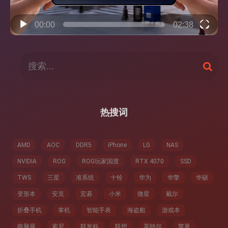
00:00
02:38
搜
搜
索
索
：
热搜词
AMD
AOC
DDR5
iPhone
LG
NAS
NVIDIA
ROG
ROG玩家国度
RTX 4070
SSD
TWS
三星
准系统
十铨
华为
华擎
华硕
变形本
安克
宏碁
小米
微星
戴尔
折叠手机
掌机
智能手表
海盗船
游戏本
电脑展
索尼
联发科
联想
英特尔
苹果