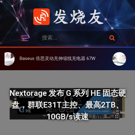
跳
过
内
容
发烧友
搜
搜
索
索
：
Baseus 倍思灵动充伸缩线充电器 67W 3C，超耐用可伸缩线、氮化镓、3C多设备同时充
大上 Paperl
Nextorage 发布 G 系列 HE 固态硬
盘，群联E31T主控、最高2TB、
10GB/s读速