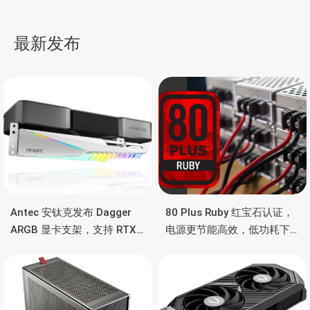
曝光，3.6英寸外屏、边框
51 上架预售，酷睿 Ultra
收窄、联发科天玑
9 275HX+RTX 5080、全
导
7400X、4400mAh 电池
新舷窗透视化设计
最新发布
航
Antec 安钛克发布 Dagger
80 Plus Ruby 红宝石认证，
ARGB 显卡支架，支持 RTX
电源更节能高效，低功耗下
5090/4090 顶级显卡，带幻
也非常省电
彩灯效