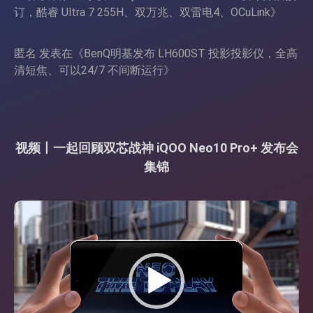
订，酷睿 Ultra 7 255H、双万兆、双雷电4、OCuLink
》
匿名
发表在《
BenQ明基发布 LH600ST 投影投影仪，全高
清短焦、可以24/7 不间断运行
》
视频丨一起回顾双芯战神 iQOO Neo10 Pro+ 发布会
集锦
视
频
播
放
器