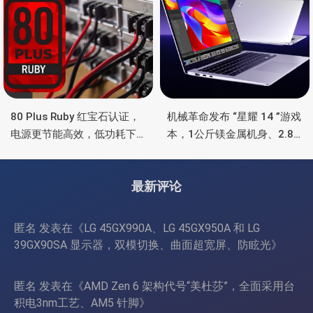
80 Plus Ruby 红宝石认证，
机械革命发布 “星耀 14 ”游戏
电源更节能高效，低功耗下
本，1公斤镁金属机身、2.8K
也非常省电
OLED 屏、锐龙处理器、16小
时长续航
最新评论
匿名
发表在《
LG 45GX990A、LG 45GX950A 和 LG
39GX90SA 显示器，双模切换、曲面超宽屏、防眩光
》
匿名
发表在《
AMD Zen 6 架构代号“美杜莎”，全面采用台
积电3nm工艺、AM5 针脚
》