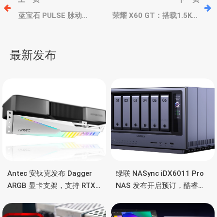
章
蓝宝石 PULSE 脉动
荣耀 X60 GT：搭载1.5K绿
A620AM WIFI 主板，支持
洲护眼屏、高通骁龙8+、
Ryzen 9000X 锐龙、
6300mAh青海湖电池、
导
WIFI6 无线
SGS 五星抗摔+IP65
最新发布
航
Antec 安钛克发布 Dagger
绿联 NASync iDX6011 Pro
ARGB 显卡支架，支持 RTX
NAS 发布开启预订，酷睿
5090/4090 顶级显卡，带幻
Ultra 7 255H、双万兆、双
彩灯效
雷电4、OCuLink