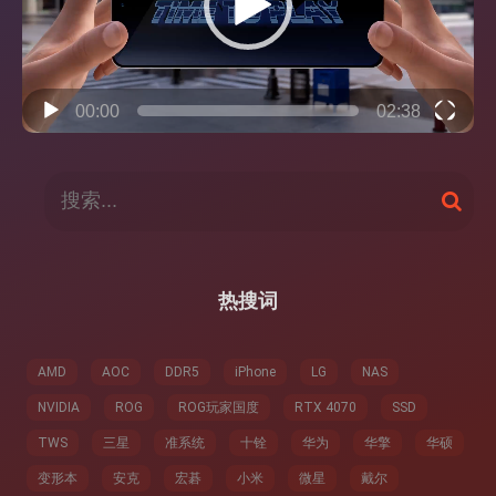
00:00
02:38
搜
搜
索
索
：
热搜词
AMD
AOC
DDR5
iPhone
LG
NAS
NVIDIA
ROG
ROG玩家国度
RTX 4070
SSD
TWS
三星
准系统
十铨
华为
华擎
华硕
变形本
安克
宏碁
小米
微星
戴尔