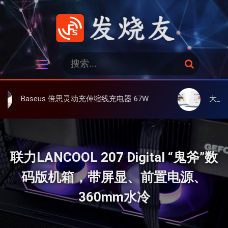
跳
过
内
容
发烧友
搜
搜
索
索
：
灵动充伸缩线充电器 67W 3C，超耐用可伸缩线、氮化镓、3C多设备同时充
大上 Paperlike 13K 彩
联力LANCOOL 207 Digital “鬼斧”数
码版机箱，带屏显、前置电源、
360mm水冷