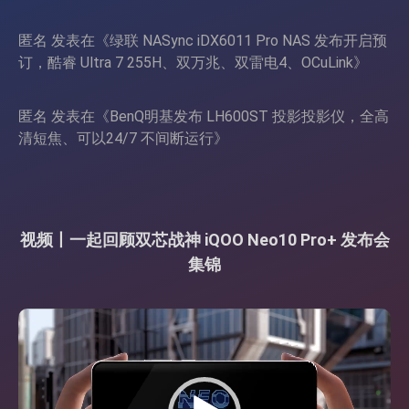
匿名
发表在《
绿联 NASync iDX6011 Pro NAS 发布开启预
订，酷睿 Ultra 7 255H、双万兆、双雷电4、OCuLink
》
匿名
发表在《
BenQ明基发布 LH600ST 投影投影仪，全高
清短焦、可以24/7 不间断运行
》
视频丨一起回顾双芯战神 iQOO Neo10 Pro+ 发布会
集锦
视
频
播
放
器